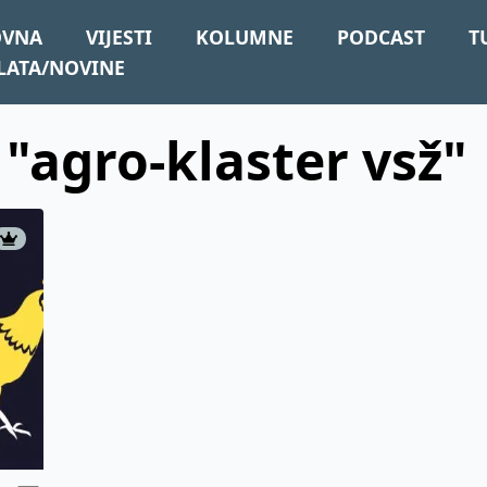
OVNA
VIJESTI
KOLUMNE
PODCAST
T
LATA/NOVINE
 "agro-klaster vsž"