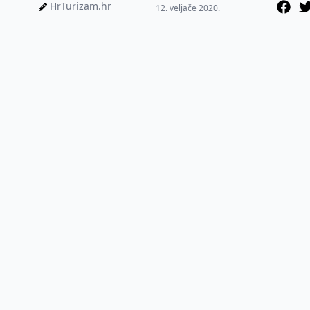
nabave jaja ko...
HrTurizam.hr
12. veljače 2020.