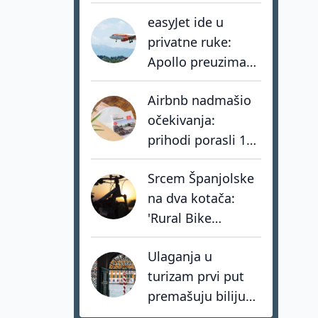
Iluzija ubrzava
easyJet ide u
razvoj vlastite
privatne ruke:
mreže muzeja
Apollo preuzima
jednog od
Airbnb nadmašio
najvećih europskih
očekivanja:
low-cost
prihodi porasli 17
prijevoznika
posto, hoteli rastu
Srcem Španjolske
tri puta brže od
na dva kotača:
privatnog
'Rural Bike
smještaja
Conecta' spašava
Ulaganja u
sela kroz mit o
turizam prvi put
Don Quijoteu
premašuju bilijun
dolara: investitori