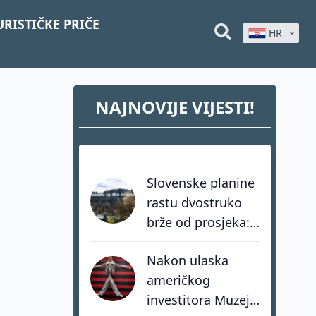
URISTIČKE PRIČE
HR
NAJNOVIJE VIJESTI!
Slovenske planine
rastu dvostruko
brže od prosjeka:
coolcation je
Nakon ulaska
samo dio priče
američkog
investitora Muzej