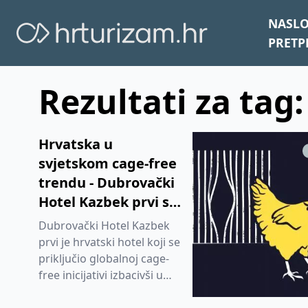
NASL
PRETP
Rezultati za tag:
Hrvatska u
svjetskom cage-free
trendu - Dubrovački
Hotel Kazbek prvi se
priključio globalnoj
Dubrovački Hotel Kazbek
cage-free inicijativi
prvi je hrvatski hotel koji se
priključio globalnoj cage-
free inicijativi izbacivši u
potpunosti iz svog lanca