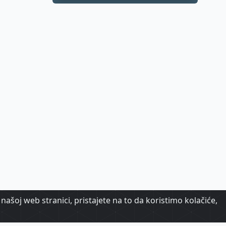
biraju destinacije s
dugoročnom
vizijom
našoj web stranici, pristajete na to da koristimo kolačiće,