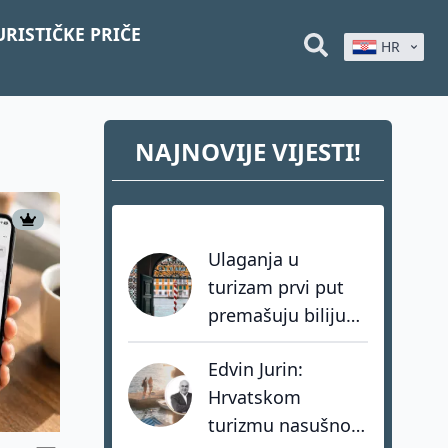
URISTIČKE PRIČE
HR
NAJNOVIJE VIJESTI!
Ulaganja u
turizam prvi put
premašuju bilijun
dolara: investitori
Edvin Jurin:
biraju destinacije s
Hrvatskom
dugoročnom
turizmu nasušno
vizijom