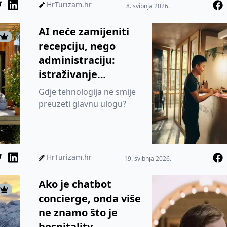
HrTurizam.hr
8. svibnja 2026.
AI neće zamijeniti
recepciju, nego
administraciju:
istraživanje
pokazuje gdje
Gdje tehnologija ne smije
hotelijeri povlače
preuzeti glavnu ulogu?
granicu
HrTurizam.hr
19. svibnja 2026.
Ako je chatbot
concierge, onda više
ne znamo što je
hospitality