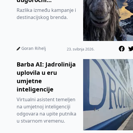
storytelling
Razlika između kampanje i
destinacijskog brenda.
Goran Rihelj
23. svibnja 2026.
Barba AI: Jadrolinija
uplovila u eru
umjetne
inteligencije
Virtualni asistent temeljen
na umjetnoj inteligenciji
odgovara na upite putnika
u stvarnom vremenu.