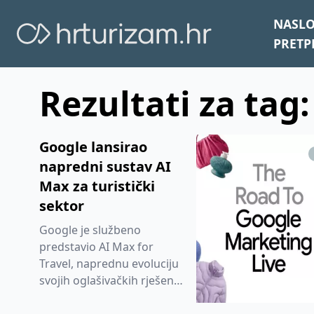
NASL
PRETP
Rezultati za tag:
Google lansirao
napredni sustav AI
Max za turistički
sektor
Google je službeno
predstavio AI Max for
Travel, naprednu evoluciju
svojih oglašivačkih rješenja
koja koristi generativnu