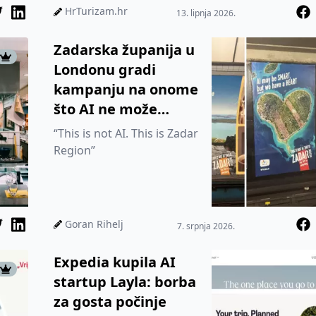
aplikaciju unutar ChatGPT-
HrTurizam.hr
13. lipnja 2026.
a, čime...
Zadarska županija u
Londonu gradi
kampanju na onome
što AI ne može
stvoriti: stvarnom
“This is not AI. This is Zadar
doživljaju
Region”
Goran Rihelj
7. srpnja 2026.
Expedia kupila AI
startup Layla: borba
za gosta počinje