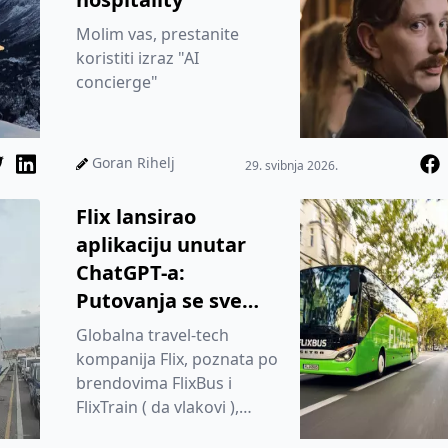
Molim vas, prestanite
koristiti izraz "AI
concierge"
Goran Rihelj
29. svibnja 2026.
Flix lansirao
aplikaciju unutar
ChatGPT-a:
Putovanja se sve
više sele iz tražilica u
Globalna travel-tech
razgovor s AI
kompanija Flix, poznata po
agentima
brendovima FlixBus i
FlixTrain ( da vlakovi ),
predstavila je svoju