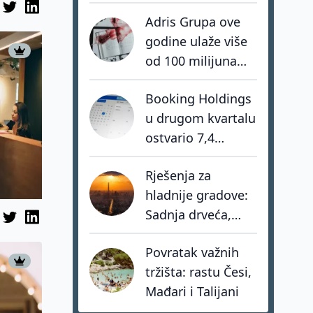
nedostaju
Adris Grupa ove
hrabrost, stav i -
godine ulaže više
akcija
od 100 milijuna
eura u turistički
Booking Holdings
portfelj
u drugom kvartalu
ostvario 7,4
milijarde dolara
Rješenja za
prihoda
hladnije gradove:
Sadnja drveća,
zeleni krovovi i
Povratak važnih
pametno hlađenje
tržišta: rastu Česi,
zgrada
Mađari i Talijani