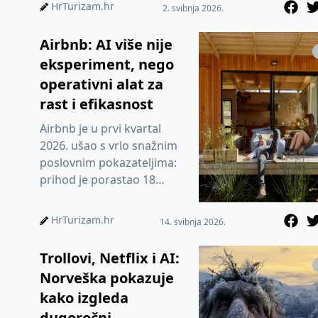
umjetnu inteligenciju kako
HrTurizam.hr
2. svibnja 2026.
b...
Airbnb: AI više nije
eksperiment, nego
operativni alat za
rast i efikasnost
Airbnb je u prvi kvartal
2026. ušao s vrlo snažnim
poslovnim pokazateljima:
prihod je porastao 18
posto, na 2,7 milijardi
dolara, bruto vrijednost
HrTurizam.hr
14. svibnja 2026.
rez...
Trollovi, Netflix i AI:
Norveška pokazuje
kako izgleda
dugoročni