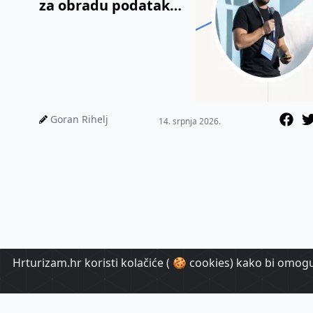
za obradu podataka
i analizu sentimenta
Goran Rihelj
14. srpnja 2026.
Hrturizam.hr koristi kolačiće ( 🍪 cookies) kako bi omoguć