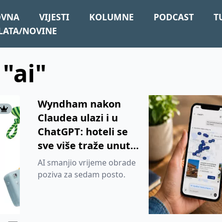
OVNA
VIJESTI
KOLUMNE
PODCAST
T
LATA/NOVINE
 "ai"
Wyndham nakon
Claudea ulazi i u
ChatGPT: hoteli se
sve više traže unutar
AI sučelja
AI smanjio vrijeme obrade
poziva za sedam posto.