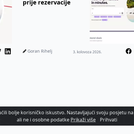
prije rezervacije
Goran Rihelj
3. kolovoza 2026.
ili bolje korisničko iskustvo. Nastavljajući svoju posjetu na 
ali ne i osobne podatke
Prikaži više
Prihvati