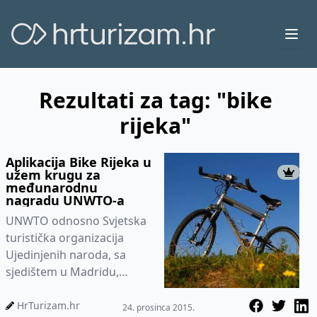
Ope
Rezultati za tag: "bike
rijeka"
Aplikacija Bike Rijeka u
užem krugu za
međunarodnu
nagradu UNWTO-a
UNWTO odnosno Svjetska
turistička organizacija
Ujedinjenih naroda, sa
sjedištem u Madridu,
odgovorna je za
promicanje odgovornog,
HrTurizam.hr
24. prosinca 2015.