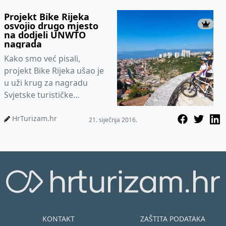
održivog i univerzal...
Projekt Bike Rijeka
osvojio drugo mjesto
na dodjeli UNWTO
nagrada
Kako smo već pisali,
projekt Bike Rijeka ušao je
u uži krug za nagradu
Svjetske turističke
organizacije Ujedinjenih
naroda (UNWTO). Već
HrTurizam.hr
21. siječnja 2016.
samim time, Tu...
KONTAKT
ZAŠTITA PODATAKA