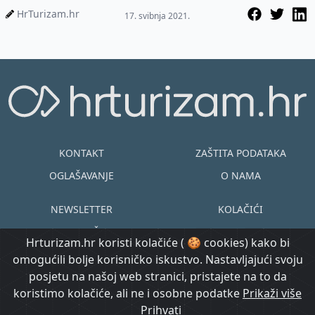
koji rezultate prikaz...
HrTurizam.hr
17. svibnja 2021.
KONTAKT
ZAŠTITA PODATAKA
OGLAŠAVANJE
O NAMA
NEWSLETTER
KOLAČIĆI
UVJETI KORIŠTENJA
EN
HR
Hrturizam.hr koristi kolačiće ( 🍪 cookies) kako bi
omogućili bolje korisničko iskustvo. Nastavljajući svoju
© Copyright
posjetu na našoj web stranici, pristajete na to da
@ Created by
Prijavi se
2015.-2026.
koristimo kolačiće, ali ne i osobne podatke
Morgan Code
Prikaži više
Hrturizam.hr
Prihvati