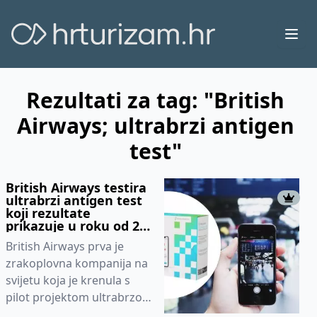
Ope
Rezultati za tag: "British
Airways; ultrabrzi antigen
test"
British Airways testira
ultrabrzi antigen test
koji rezultate
prikazuje u roku od 25
sekundi
British Airways prva je
zrakoplovna kompanija na
svijetu koja je krenula s
pilot projektom ultrabrzog
antigen testa na Covid-19