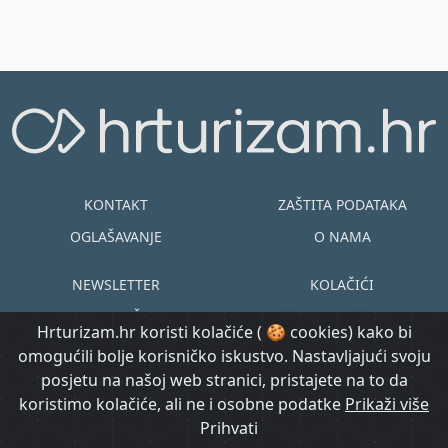
KONTAKT
ZAŠTITA PODATAKA
OGLAŠAVANJE
O NAMA
NEWSLETTER
KOLAČIĆI
UVJETI KORIŠTENJA
EN
HR
Hrturizam.hr koristi kolačiće ( 🍪 cookies) kako bi
omogućili bolje korisničko iskustvo. Nastavljajući svoju
© Copyright
posjetu na našoj web stranici, pristajete na to da
@ Created by
Prijavi se
2015.-2026.
koristimo kolačiće, ali ne i osobne podatke
Morgan Code
Prikaži više
Hrturizam.hr
Prihvati