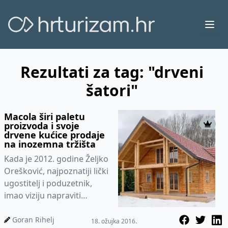
Ope
Rezultati za tag: "drveni
šatori"
Macola širi paletu
proizvoda i svoje
drvene kućice prodaje
na inozemna tržišta
Kada je 2012. godine Željko
Orešković, najpoznatiji lički
ugostitelj i poduzetnik,
imao viziju napraviti
turističko eko selo s
drvenim kućicama nigdje...
Goran Rihelj
18. ožujka 2016.