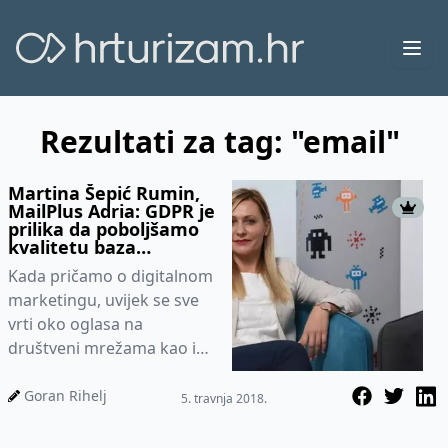
Ope
Rezultati za tag: "email"
Martina Šepić Rumin,
MailPlus Adria: GDPR je
prilika da poboljšamo
kvalitetu baza
pretplatnika što će u
Kada pričamo o digitalnom
konačnici rezultirati
većim uspjehom email
marketingu, uvijek se sve
mar
vrti oko oglasa na
društveni mrežama kao i
AdWords oglasa, no
nekako u drugom planu je
Goran Rihelj
5. travnja 2018.
Email marke...