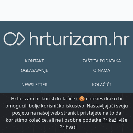
KONTAKT
ZAŠTITA PODATAKA
OGLAŠAVANJE
O NAMA
NEWSLETTER
KOLAČIĆI
UVJETI KORIŠTENJA
EN
HR
Hrturizam.hr koristi kolačiće ( 🍪 cookies) kako bi
omogućili bolje korisničko iskustvo. Nastavljajući svoju
© Copyright
posjetu na našoj web stranici, pristajete na to da
@ Created by
Prijavi se
2015.-2026.
koristimo kolačiće, ali ne i osobne podatke
Morgan Code
Prikaži više
Hrturizam.hr
Prihvati