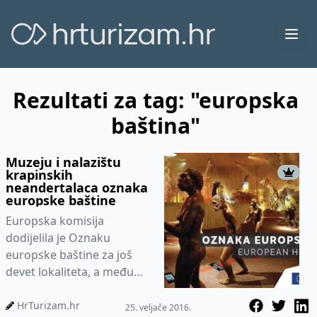
Ope
Rezultati za tag: "europska
baština"
Muzeju i nalazištu
krapinskih
neandertalaca oznaka
europske baštine
Europska komisija
dodijelila je Oznaku
europske baštine za još
devet lokaliteta, a među
njima je svjetski poznato
nalazište krapinskih
HrTurizam.hr
25. veljače 2016.