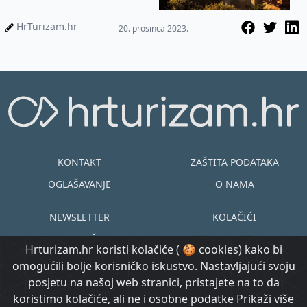
HrTurizam.hr
20. prosinca 2023.
KONTAKT
ZAŠTITA PODATAKA
OGLAŠAVANJE
O NAMA
NEWSLETTER
KOLAČIĆI
UVJETI KORIŠTENJA
EN
HR
Hrturizam.hr koristi kolačiće ( 🍪 cookies) kako bi
omogućili bolje korisničko iskustvo. Nastavljajući svoju
© Copyright
posjetu na našoj web stranici, pristajete na to da
@ Created by
Prijavi se
2015.-2026.
koristimo kolačiće, ali ne i osobne podatke
Prikaži više
Morgan Code