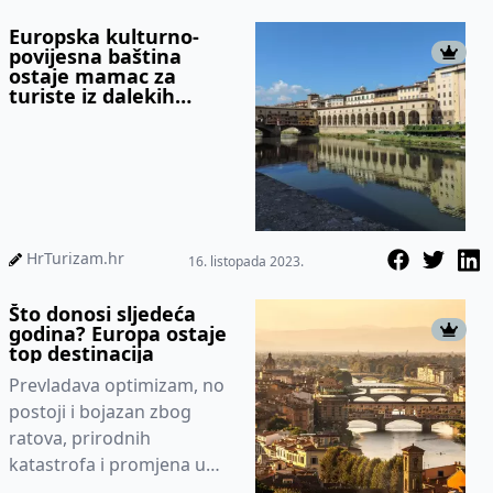
neandertalaca i...
Europska kulturno-
povijesna baština
ostaje mamac za
turiste iz dalekih
zemalja bez obzira na
rast troškova
HrTurizam.hr
16. listopada 2023.
Što donosi sljedeća
godina? Europa ostaje
top destinacija
Prevladava optimizam, no
postoji i bojazan zbog
ratova, prirodnih
katastrofa i promjena u
politikama.