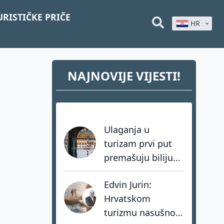
URISTIČKE PRIČE
HR
NAJNOVIJE VIJESTI!
Ulaganja u
turizam prvi put
premašuju bilijun
dolara: investitori
Edvin Jurin:
biraju destinacije s
Hrvatskom
dugoročnom
turizmu nasušno
vizijom