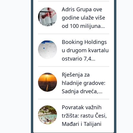
nedostaju
Adris Grupa ove
hrabrost, stav i -
godine ulaže više
akcija
od 100 milijuna
eura u turistički
Booking Holdings
portfelj
u drugom kvartalu
ostvario 7,4
milijarde dolara
Rješenja za
prihoda
hladnije gradove:
Sadnja drveća,
zeleni krovovi i
Povratak važnih
pametno hlađenje
tržišta: rastu Česi,
zgrada
Mađari i Talijani