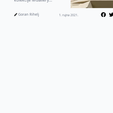
kolekcije MGallery
boutique hotela. Heritage
Hotel FERMAI – MGallery
Goran Rihelj
1. rujna 2021.
smješt...