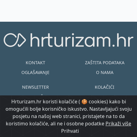
KONTAKT
ZAŠTITA PODATAKA
OGLAŠAVANJE
O NAMA
NEWSLETTER
KOLAČIĆI
UVJETI KORIŠTENJA
EN
HR
Hrturizam.hr koristi kolačiće ( 🍪 cookies) kako bi
omogućili bolje korisničko iskustvo. Nastavljajući svoju
© Copyright
posjetu na našoj web stranici, pristajete na to da
@ Created by
Prijavi se
2015.-2026.
koristimo kolačiće, ali ne i osobne podatke
Morgan Code
Prikaži više
Hrturizam.hr
Prihvati