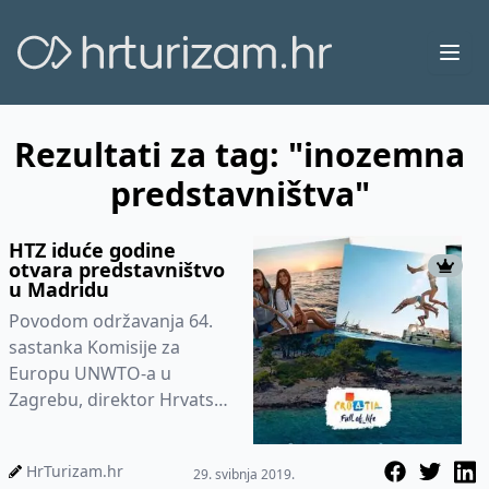
Ope
Rezultati za tag: "inozemna
predstavništva"
HTZ iduće godine
otvara predstavništvo
u Madridu
Povodom održavanja 64.
sastanka Komisije za
Europu UNWTO-a u
Zagrebu, direktor Hrvatske
turističke zajednice
Kristjan Staničić susreo se
HrTurizam.hr
29. svibnja 2019.
sa Glavnim t...