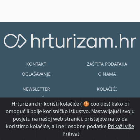
KONTAKT
ZAŠTITA PODATAKA
OGLAŠAVANJE
O NAMA
NEWSLETTER
KOLAČIĆI
UVJETI KORIŠTENJA
EN
HR
Hrturizam.hr koristi kolačiće ( 🍪 cookies) kako bi
omogućili bolje korisničko iskustvo. Nastavljajući svoju
© Copyright
posjetu na našoj web stranici, pristajete na to da
@ Created by
Prijavi se
2015.-2026.
koristimo kolačiće, ali ne i osobne podatke
Morgan Code
Prikaži više
Hrturizam.hr
Prihvati