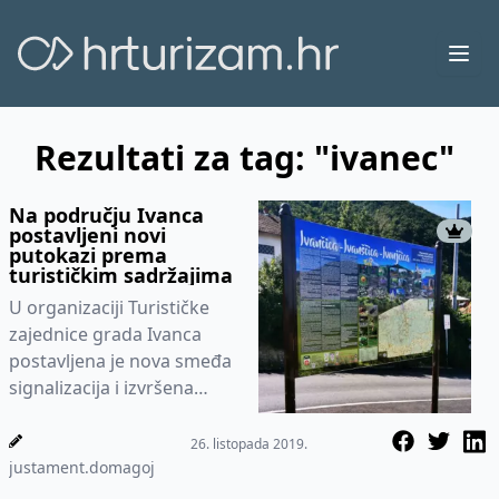
Ope
Rezultati za tag: "ivanec"
Na području Ivanca
postavljeni novi
putokazi prema
turističkim sadržajima
U organizaciji Turističke
zajednice grada Ivanca
postavljena je nova smeđa
signalizacija i izvršena
nadogradnja postojećih
putokaza na više lokacija...
26. listopada 2019.
justament.domagoj