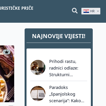
URISTIČKE PRIČE
HR
NAJNOVIJE VIJESTI!
Prihodi rastu,
radnici odlaze:
Strukturni
problem
Paradoks
hrvatskog turizma
„španjolskog
koji dozvole ne
scenarija“: Kako
mogu riješiti