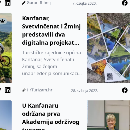
će. Jer upravo aut...
Goran Rihelj
7. ožujka 2020.
Kanfanar,
Svetvinčenat i Žminj
predstavili dva
digitalna projekata
za iznajmljivače
Turističke zajednice općina
Kanfanar, Svetvinčenat i
Žminj, sa željom
unaprjeđenja komunikacije
s iznajmljivačima i turistima
toga područja te dodatne...
HrTurizam.hr
28. svibnja 2022.
U Kanfanaru
održana prva
Akademija održivog
turizma