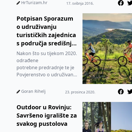
Sportsko rekreativni klub
HrTurizam.hr
17. svibnja 2016.
Alba...
Potpisan Sporazum
o udruživanju
turističkih zajednica
s područja središnje
Istre pod nazivom
Nakon što su tijekom 2020.
„Autentična Istra“
odrađene
potrebne predradnje te je
Povjerenstvo o udruživanju
turističkih zajednica
Ministarstva turizma i
Goran Rihelj
23. prosinca 2020.
sporta dalo sug...
Outdoor u Rovinju:
Savršeno igralište za
svakog pustolova