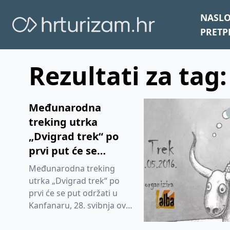
NASL
PRETP
Rezultati za tag
Međunarodna
treking utrka
„Dvigrad trek“ po
prvi put će se
održati u Kanfanaru
Međunarodna treking
utrka „Dvigrad trek“ po
prvi će se put održati u
Kanfanaru, 28. svibnja ove
godine, a organizira ju