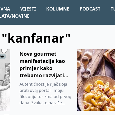
OVNA
VIJESTI
KOLUMNE
PODCAST
T
LATA/NOVINE
: "kanfanar"
Nova gourmet
manifestacija kao
primjer kako
trebamo razvijati
naš turizam
Autentičnost je riječ koja
prati ovaj portal i moju
filozofiju turizma od prvog
dana. Svakako najviše
korištena riječ bila i ostat