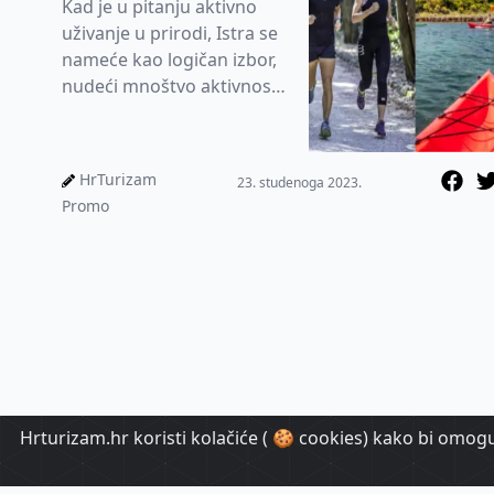
Kad je u pitanju aktivno
uživanje u prirodi, Istra se
nameće kao logičan izbor,
nudeći mnoštvo aktivnosti
na otvorenom za sve vrste
entuzijasta, i to...
HrTurizam
23. studenoga 2023.
Promo
Hrturizam.hr koristi kolačiće ( 🍪 cookies) kako bi omoguć