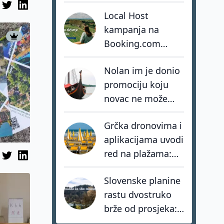
smo izgradili
Local Host
vlastitu stihiju
kampanja na
Booking.com
ostvarila više od
Nolan im je donio
osam milijuna
promociju koju
impresija
novac ne može
kupiti. Favignana
Grčka dronovima i
sada bira kako ne
aplikacijama uvodi
postati žrtva
red na plažama:
vlastitog uspjeha
Kazne za kršenje
Slovenske planine
zakona i do 73.000
rastu dvostruko
eura
brže od prosjeka:
coolcation je