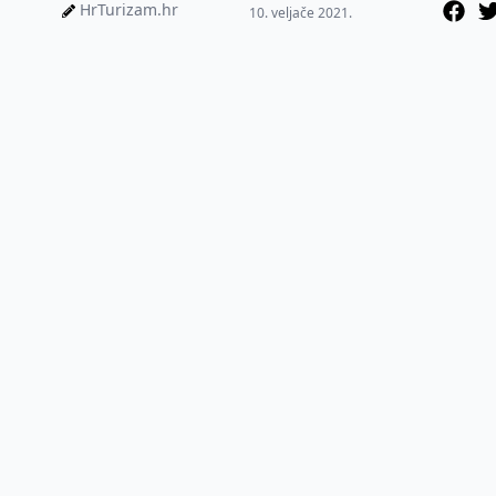
Luka Mozaika. Prije
HrTurizam.hr
10. veljače 2021.
nekoliko dana...