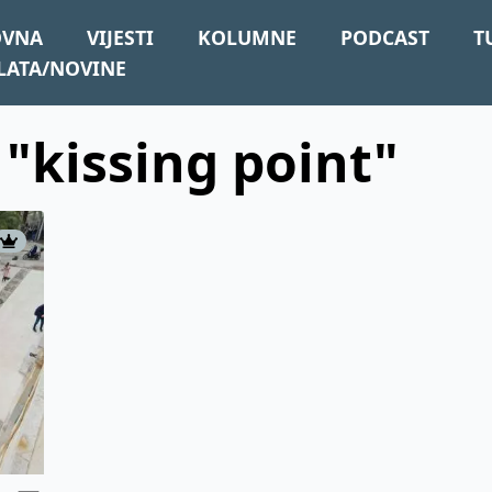
OVNA
VIJESTI
KOLUMNE
PODCAST
T
LATA/NOVINE
 "kissing point"