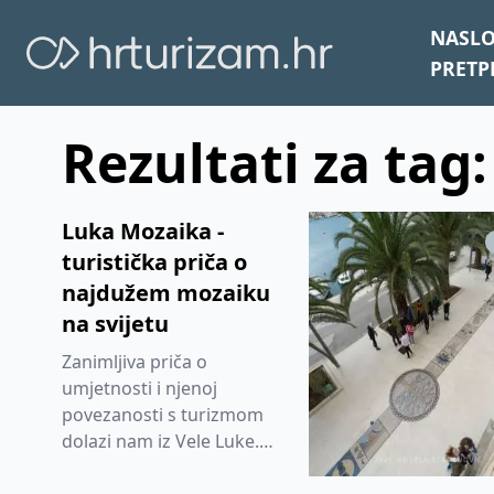
NASL
PRETP
Rezultati za tag:
Luka Mozaika -
turistička priča o
najdužem mozaiku
na svijetu
Zanimljiva priča o
umjetnosti i njenoj
povezanosti s turizmom
dolazi nam iz Vele Luke.
Priča ima ime i zove se