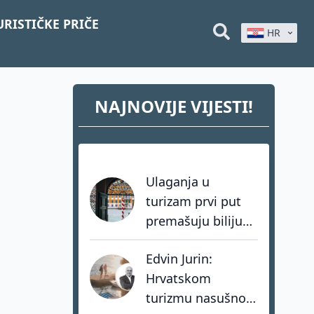
URISTIČKE PRIČE
HR
NAJNOVIJE VIJESTI!
Ulaganja u
turizam prvi put
premašuju bilijun
dolara: investitori
Edvin Jurin:
biraju destinacije s
Hrvatskom
dugoročnom
turizmu nasušno
vizijom