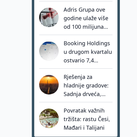
nedostaju
Adris Grupa ove
hrabrost, stav i -
godine ulaže više
akcija
od 100 milijuna
eura u turistički
Booking Holdings
portfelj
u drugom kvartalu
ostvario 7,4
milijarde dolara
Rješenja za
prihoda
hladnije gradove:
Sadnja drveća,
zeleni krovovi i
Povratak važnih
pametno hlađenje
tržišta: rastu Česi,
zgrada
Mađari i Talijani