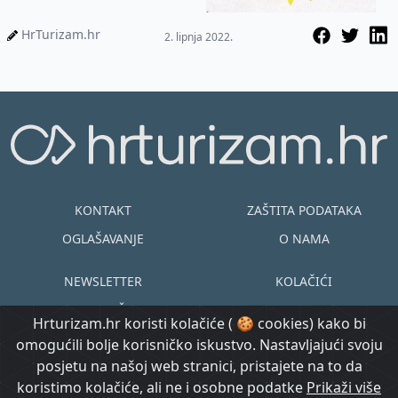
HrTurizam.hr
2. lipnja 2022.
KONTAKT
ZAŠTITA PODATAKA
OGLAŠAVANJE
O NAMA
NEWSLETTER
KOLAČIĆI
UVJETI KORIŠTENJA
EN
HR
Hrturizam.hr koristi kolačiće ( 🍪 cookies) kako bi
omogućili bolje korisničko iskustvo. Nastavljajući svoju
© Copyright
posjetu na našoj web stranici, pristajete na to da
@ Created by
Prijavi se
2015.-2026.
koristimo kolačiće, ali ne i osobne podatke
Prikaži više
Morgan Code