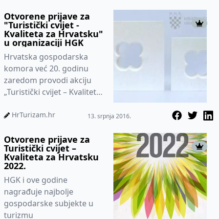
Otvorene prijave za
"Turistički cvijet -
Kvaliteta za Hrvatsku"
u organizaciji HGK
Hrvatska gospodarska
komora već 20. godinu
zaredom provodi akciju
„Turistički cvijet – Kvaliteta
za Hrvatsku“ u okviru koje
se dodjeljuju nagrade i pr...
HrTurizam.hr
13. srpnja 2016.
Otvorene prijave za
Turistički cvijet –
Kvaliteta za Hrvatsku
2022.
HGK i ove godine
nagrađuje najbolje
gospodarske subjekte u
turizmu