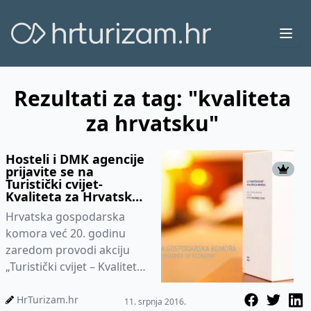
Ope
Rezultati za tag: "kvaliteta
za hrvatsku"
Hosteli i DMK agencije
prijavite se na
Turistički cvijet-
Kvaliteta za Hrvatsku
2016
Hrvatska gospodarska
komora već 20. godinu
zaredom provodi akciju
„Turistički cvijet – Kvaliteta
za Hrvatsku“ u okviru koje
se dodjeljuju nagrade i pr...
HrTurizam.hr
11. srpnja 2016.