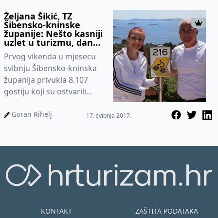
Željana Šikić, TZ
Šibensko-kninske
županije: Nešto kasniji
uzlet u turizmu, danas
nam omogućuje veće
Prvog vikenda u mjesecu
stope rasta
svibnju Šibensko-kninska
županija privukla 8.107
gostiju koji su ostvarili
26.475 noćenju, a u odnosu
na prošlogodišnje prazni...
Goran Rihelj
17. svibnja 2017.
KONTAKT
ZAŠTITA PODATAKA