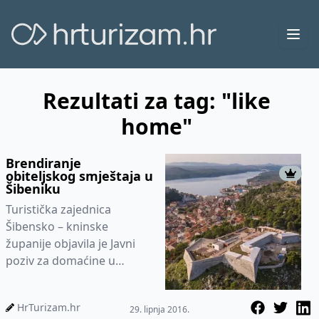
Ope
Rezultati za tag: "like
home"
Brendiranje
obiteljskog smještaja u
Šibeniku
Turistička zajednica
Šibensko – kninske
županije objavila je Javni
poziv za domaćine u
obiteljskom smještaju da
se priključe u klub kvalitete
HrTurizam.hr
29. lipnja 2016.
„Like Ho...