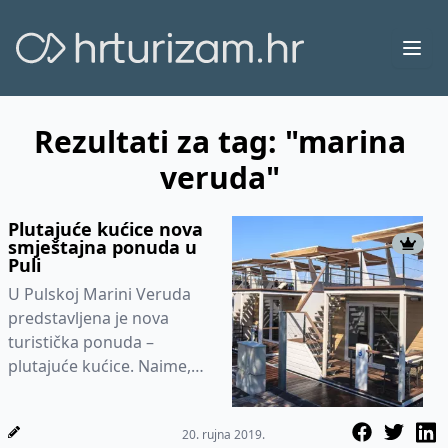
Ope
Rezultati za tag: "marina
veruda"
Plutajuće kućice nova
smještajna ponuda u
Puli
U Pulskoj Marini Veruda
predstavljena je nova
turistička ponuda –
plutajuće kućice. Naime,
riječ je o apartmanima koji
svojim posjetiteljima
20. rujna 2019.
omogućav...