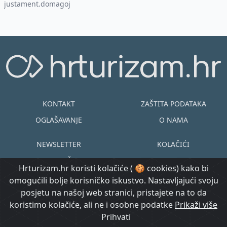
justament.domagoj
KONTAKT
ZAŠTITA PODATAKA
OGLAŠAVANJE
O NAMA
NEWSLETTER
KOLAČIĆI
UVJETI KORIŠTENJA
EN
HR
Hrturizam.hr koristi kolačiće ( 🍪 cookies) kako bi
omogućili bolje korisničko iskustvo. Nastavljajući svoju
© Copyright
posjetu na našoj web stranici, pristajete na to da
@ Created by
Prijavi se
2015.-2026.
koristimo kolačiće, ali ne i osobne podatke
Morgan Code
Prikaži više
Hrturizam.hr
Prihvati