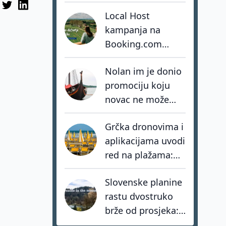
smo izgradili
Local Host
vlastitu stihiju
kampanja na
Booking.com
ostvarila više od
Nolan im je donio
osam milijuna
promociju koju
impresija
novac ne može
kupiti. Favignana
Grčka dronovima i
sada bira kako ne
aplikacijama uvodi
postati žrtva
red na plažama:
vlastitog uspjeha
Kazne za kršenje
Slovenske planine
zakona i do 73.000
rastu dvostruko
eura
brže od prosjeka:
coolcation je