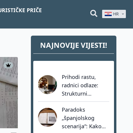
URISTIČKE PRIČE
HR
NAJNOVIJE VIJESTI!
Prihodi rastu,
radnici odlaze:
Strukturni
problem
Paradoks
hrvatskog turizma
„španjolskog
koji dozvole ne
scenarija“: Kako
mogu riješiti