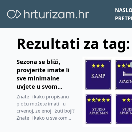
NASL
PRETP
Rezultati za tag
Sezona se bliži,
provjerite imate li
sve minimalne
uvjete u svom
apartmanu
Znate li kako propisanu
ploču možete imati i u
crvenoj, zelenoj i žuti boji?
Znate li kako u svakom
apartmanu do 60m2