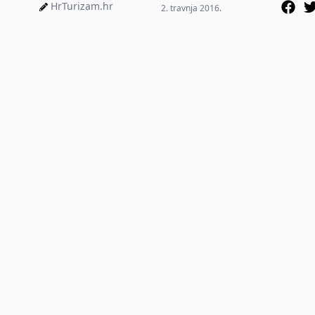
morate imati pet
HrTurizam.hr
2. travnja 2016.
vatrogasnih apa...