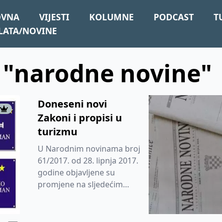
OVNA
VIJESTI
KOLUMNE
PODCAST
T
LATA/NOVINE
: "narodne novine"
Doneseni novi
Zakoni i propisi u
turizmu
U Narodnim novinama broj
61/2017. od 28. lipnja 2017.
godine objavljene su
promjene na sljedećim
zakonima/propisima:
PRAVILNIK O IZMJENAMA I
DOPUNI PR...