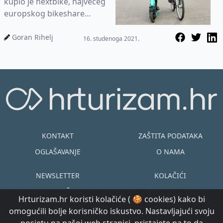
kupio je nextbike, najvećeg
europskog bikeshare
sustava. Ovom akvizicijom,
TIER proširuje svoj veli...
Goran Rihelj
16. studenoga 2021.
KONTAKT
ZAŠTITA PODATAKA
OGLAŠAVANJE
O NAMA
NEWSLETTER
KOLAČIĆI
UVJETI KORIŠTENJA
EN
HR
Hrturizam.hr koristi kolačiće ( 🍪 cookies) kako bi
omogućili bolje korisničko iskustvo. Nastavljajući svoju
© Copyright