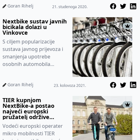
širenje kroz novi konti...
Goran Rihelj
21. studenoga 2020.
Nextbike sustav javnih
bicikala dolazi u
Vinkovce
S ciljem popularizacije
sustava javnog prijevoza i
smanjenja upotrebe
osobnih automobila
odnosno smanjenja
negativnog utjecaja na
Goran Rihelj
23. kolovoza 2021.
okoliš, u Gradu Vin...
TIER kupnjom
NextBike-a postao
najveći europski
pružatelj održive
mikromobilnosti
Vodeći europski operater
mikro mobilnosti TIER