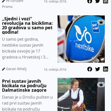
u nextbike mreži od preko
HrTurizam
10. svibnja 2018.
150 naj...
Promo
„Sjedni i vozi“
revolucija na biciklima:
20 gradova u samo pet
godina!
U samo pet godina,
nextbike sustav javnih
bicikala osvojio je 17
gradova u Hrvatskoj i 3
grada u susjednoj Bosni i
Hercegovini,a do ljeta će se
Goran Rihelj
16. svibnja 2018.
nextbi...
Prvi sustav javnih
bicikala na području
Dalmatinske zagore
Danas je u Drnišu pušten u
rad prvi sustav javnih
bicikala na području