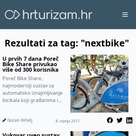
Ope
Rezultati za tag: "nextbike"
U prvih 7 dana Poreč
Bike Share privukao
više od 300 korisnika
Poreč Bike Share,
najmoderniji sustav za
automatsko iznajmljivanje
bicikala koji građanima i
gostima Poreča
omogućava jednostavan,
Goran Rihelj
8. srpnja 2017.
brz i povoljan obli...
Vukovar uveo sustav