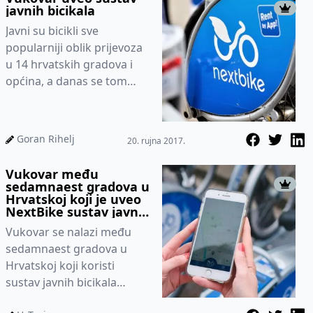
javnih bicikala
Javni su bicikli sve
popularniji oblik prijevoza
u 14 hrvatskih gradova i
općina, a danas se tom
društvu pridružio i
Vukovar te je tako postao
petnaes...
Goran Rihelj
20. rujna 2017.
Vukovar među
sedamnaest gradova u
Hrvatskoj koji je uveo
NextBike sustav javnih
bicikala
Vukovar se nalazi među
sedamnaest gradova u
Hrvatskoj koji koristi
sustav javnih bicikala
nextbike, te se tako našao