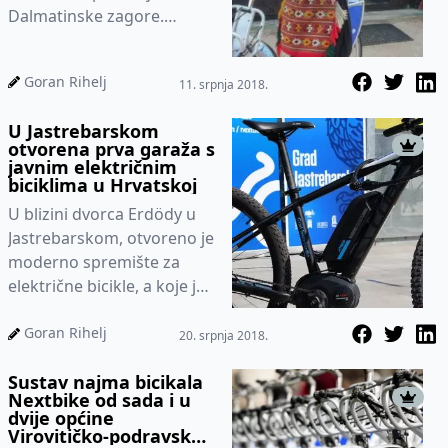
Dalmatinske zagore.
Sustav javnih bicikala
namijenjen je svim
Goran Rihelj
11. srpnja 2018.
građanima Drniša,...
U Jastrebarskom
otvorena prva garaža s
javnim električnim
biciklima u Hrvatskoj
U blizini dvorca Erdödy u
Jastrebarskom, otvoreno je
moderno spremište za
električne bicikle, a koje je
kao takvo namijenjeno
iznajmljivanju e-bicikal...
Goran Rihelj
20. srpnja 2018.
Sustav najma bicikala
Nextbike od sada i u
dvije općine
Virovitičko-podravske