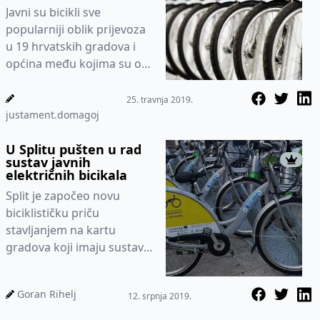
županije
Javni su bicikli sve
popularniji oblik prijevoza
u 19 hrvatskih gradova i
općina među kojima su od
danas Pitomača i Špišić
Bukovica. Na cikloturistič...
25. travnja 2019.
justament.domagoj
U Splitu pušten u rad
sustav javnih
električnih bicikala
Split je započeo novu
biciklističku priču
stavljanjem na kartu
gradova koji imaju sustav
javnih bicikala. Tako od
danas svi građani i turisti
Goran Rihelj
12. srpnja 2019.
mog...