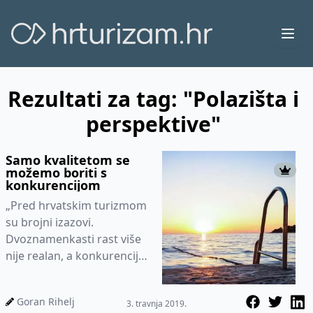
Ope
Rezultati za tag: "Polazišta i
perspektive"
Samo kvalitetom se
možemo boriti s
konkurencijom
„Pred hrvatskim turizmom
su brojni izazovi.
Dvoznamenkasti rast više
nije realan, a konkurencija
na Mediteranu je žestoka,
tako da nas očekuje
Goran Rihelj
3. travnja 2019.
borba...