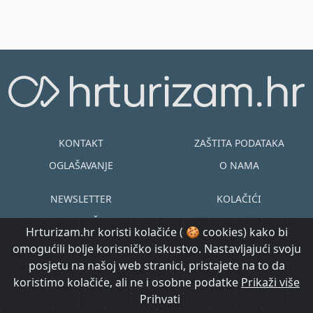
su jo...
KONTAKT
ZAŠTITA PODATAKA
OGLAŠAVANJE
O NAMA
NEWSLETTER
KOLAČIĆI
UVJETI KORIŠTENJA
EN
HR
Hrturizam.hr koristi kolačiće ( 🍪 cookies) kako bi
omogućili bolje korisničko iskustvo. Nastavljajući svoju
© Copyright
posjetu na našoj web stranici, pristajete na to da
@ Created by
Prijavi se
2015.-2026.
koristimo kolačiće, ali ne i osobne podatke
Morgan Code
Prikaži više
Hrturizam.hr
Prihvati