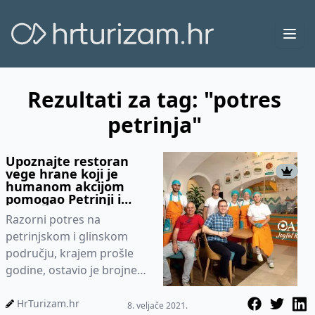
Ope
Rezultati za tag: "potres
petrinja"
Upoznajte restoran
vege hrane koji je
humanom akcijom
pomogao Petrinji i
okolici
Razorni potres na
petrinjskom i glinskom
području, krajem prošle
godine, ostavio je brojne
tamošnje stanovnike bez
krova glavom. Posljedice
HrTurizam.hr
8. veljače 2021.