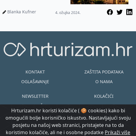
Blanka Kufner
4. ožujka 2024.
KONTAKT
ZAŠTITA PODATAKA
OGLAŠAVANJE
O NAMA
NEWSLETTER
KOLAČIĆI
UVJETI KORIŠTENJA
EN
HR
Hrturizam.hr koristi kolačiće ( 🍪 cookies) kako bi
omogućili bolje korisničko iskustvo. Nastavljajući svoju
© Copyright
posjetu na našoj web stranici, pristajete na to da
@ Created by
Prijavi se
2015.-2026.
koristimo kolačiće, ali ne i osobne podatke
Prikaži više
Morgan Code