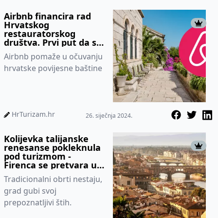
Airbnb financira rad
Hrvatskog
restauratorskog
društva. Prvi put da se
obratio našem tržištu
Airbnb pomaže u očuvanju
direktno
hrvatske povijesne baštine
HrTurizam.hr
26. siječnja 2024.
Kolijevka talijanske
renesanse pokleknula
pod turizmom -
Firenca se pretvara u
ogroman restoran
Tradicionalni obrti nestaju,
grad gubi svoj
prepoznatljivi štih.