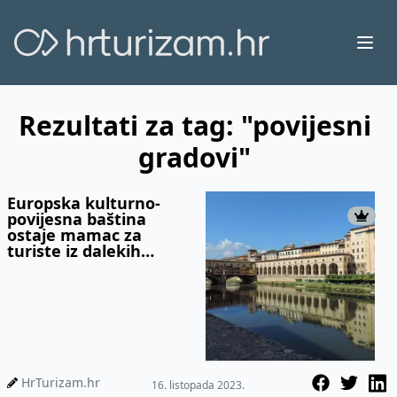
Ope
Rezultati za tag: "povijesni
gradovi"
Europska kulturno-
povijesna baština
ostaje mamac za
turiste iz dalekih
zemalja bez obzira na
rast troškova
HrTurizam.hr
16. listopada 2023.