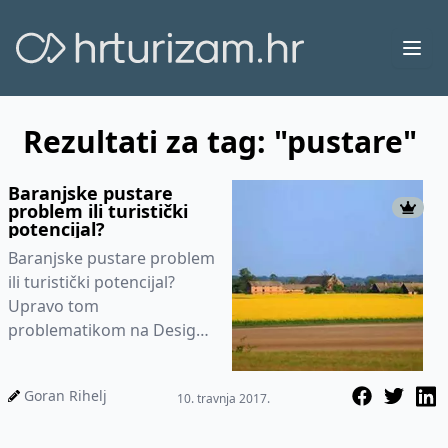
Ope
Rezultati za tag: "pustare"
Baranjske pustare
problem ili turistički
potencijal?
Baranjske pustare problem
ili turistički potencijal?
Upravo tom
problematikom na Design
Thinking panelu okupiti će
se razni stručnjaci koji
Goran Rihelj
10. travnja 2017.
rušenje st...