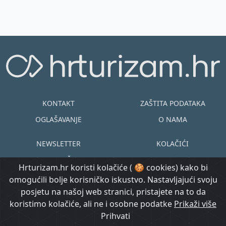
KONTAKT
ZAŠTITA PODATAKA
OGLAŠAVANJE
O NAMA
NEWSLETTER
KOLAČIĆI
UVJETI KORIŠTENJA
EN
HR
Hrturizam.hr koristi kolačiće ( 🍪 cookies) kako bi
omogućili bolje korisničko iskustvo. Nastavljajući svoju
© Copyright
posjetu na našoj web stranici, pristajete na to da
@ Created by
Prijavi se
2015.-2026.
koristimo kolačiće, ali ne i osobne podatke
Morgan Code
Prikaži više
Hrturizam.hr
Prihvati