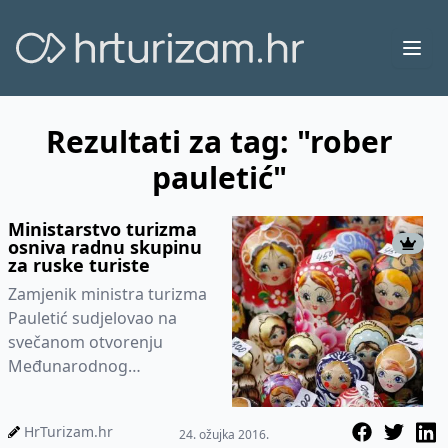
Ope
Rezultati za tag: "rober
pauletić"
Ministarstvo turizma
osniva radnu skupinu
za ruske turiste
Zamjenik ministra turizma
Pauletić sudjelovao na
svečanom otvorenju
Međunarodnog
moskovskog sajma
turizma i putovanja (MITT)
HrTurizam.hr
24. ožujka 2016.
koji se održava od 23.-26...