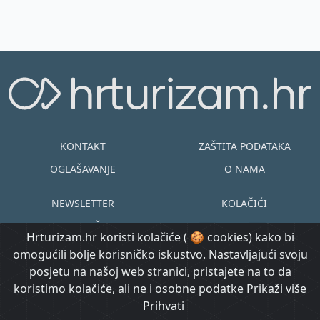
KONTAKT
ZAŠTITA PODATAKA
OGLAŠAVANJE
O NAMA
NEWSLETTER
KOLAČIĆI
UVJETI KORIŠTENJA
EN
HR
Hrturizam.hr koristi kolačiće ( 🍪 cookies) kako bi
omogućili bolje korisničko iskustvo. Nastavljajući svoju
© Copyright
posjetu na našoj web stranici, pristajete na to da
@ Created by
Prijavi se
2015.-2026.
koristimo kolačiće, ali ne i osobne podatke
Morgan Code
Prikaži više
Hrturizam.hr
Prihvati