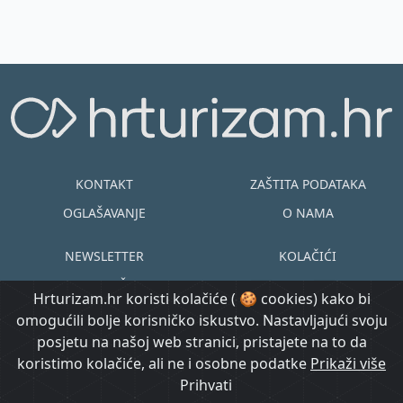
turiz...
KONTAKT
ZAŠTITA PODATAKA
OGLAŠAVANJE
O NAMA
NEWSLETTER
KOLAČIĆI
UVJETI KORIŠTENJA
EN
HR
Hrturizam.hr koristi kolačiće ( 🍪 cookies) kako bi
omogućili bolje korisničko iskustvo. Nastavljajući svoju
© Copyright
posjetu na našoj web stranici, pristajete na to da
@ Created by
Prijavi se
2015.-2026.
koristimo kolačiće, ali ne i osobne podatke
Morgan Code
Prikaži više
Hrturizam.hr
Prihvati