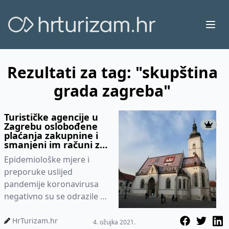
Ope
Rezultati za tag: "skupština
grada zagreba"
Turističke agencije u
Zagrebu oslobođene
plaćanja zakupnine i
smanjeni im računi za
komunalnu naknadu
Epidemiološke mjere i
preporuke uslijed
pandemije koronavirusa
negativno su se odrazile na
poslovanje velikog broja
ugostitelja i zaposlenika u
HrTurizam.hr
4. ožujka 2021.