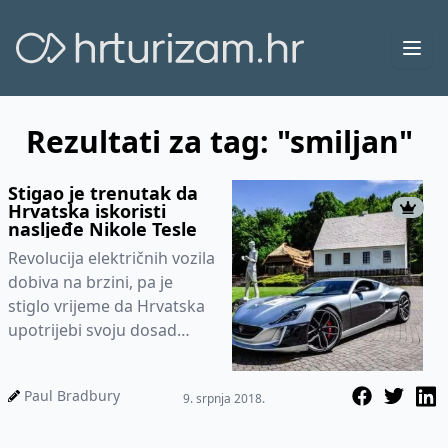
Ope
Rezultati za tag: "smiljan"
Stigao je trenutak da
Hrvatska iskoristi
nasljeđe Nikole Tesle
Revolucija električnih vozila
dobiva na brzini, pa je
stiglo vrijeme da Hrvatska
upotrijebi svoju dosad
neiskorištenu prigodu za
brendiranje – činjeni...
Paul Bradbury
9. srpnja 2018.