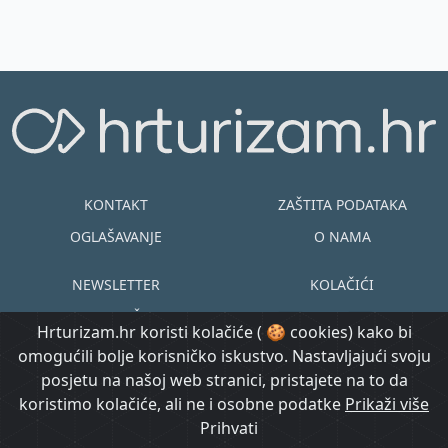
KONTAKT
ZAŠTITA PODATAKA
OGLAŠAVANJE
O NAMA
NEWSLETTER
KOLAČIĆI
UVJETI KORIŠTENJA
EN
HR
Hrturizam.hr koristi kolačiće ( 🍪 cookies) kako bi
omogućili bolje korisničko iskustvo. Nastavljajući svoju
© Copyright
posjetu na našoj web stranici, pristajete na to da
@ Created by
Prijavi se
2015.-2026.
koristimo kolačiće, ali ne i osobne podatke
Morgan Code
Prikaži više
Hrturizam.hr
Prihvati