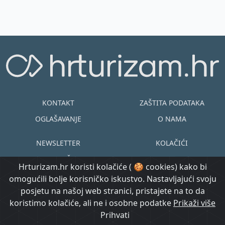
u...
KONTAKT
ZAŠTITA PODATAKA
OGLAŠAVANJE
O NAMA
NEWSLETTER
KOLAČIĆI
UVJETI KORIŠTENJA
EN
HR
Hrturizam.hr koristi kolačiće ( 🍪 cookies) kako bi
omogućili bolje korisničko iskustvo. Nastavljajući svoju
© Copyright
posjetu na našoj web stranici, pristajete na to da
@ Created by
Prijavi se
2015.-2026.
koristimo kolačiće, ali ne i osobne podatke
Morgan Code
Prikaži više
Hrturizam.hr
Prihvati