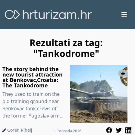
Ope
Rezultati za tag:
"Tankodrome"
The story behind the
new tourist attraction
at Benkovac,Croatia:
The Tankodrome
They used to train on the
old training ground near
Benkovac tank crews of
the former Yugoslav army
and of Croatian army
tankers , and now is just an
Goran Rihelj
1. listopada 2016.