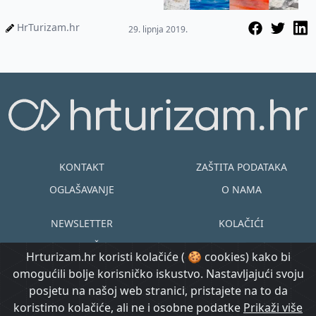
smjeru idemo, koje su naše
prednosti i ma...
HrTurizam.hr
29. lipnja 2019.
KONTAKT
ZAŠTITA PODATAKA
OGLAŠAVANJE
O NAMA
NEWSLETTER
KOLAČIĆI
UVJETI KORIŠTENJA
EN
HR
Hrturizam.hr koristi kolačiće ( 🍪 cookies) kako bi
omogućili bolje korisničko iskustvo. Nastavljajući svoju
© Copyright
posjetu na našoj web stranici, pristajete na to da
@ Created by
Prijavi se
2015.-2026.
koristimo kolačiće, ali ne i osobne podatke
Prikaži više
Morgan Code