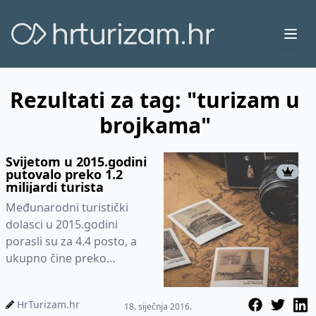
Ope
Rezultati za tag: "turizam u
brojkama"
Svijetom u 2015.godini
putovalo preko 1.2
milijardi turista
Međunarodni turistički
dolasci u 2015.godini
porasli su za 4.4 posto, a
ukupno čine preko
milijardu turističkih
putovanja, točnije 1,184
HrTurizam.hr
18. siječnja 2016.
milijuna, nav...