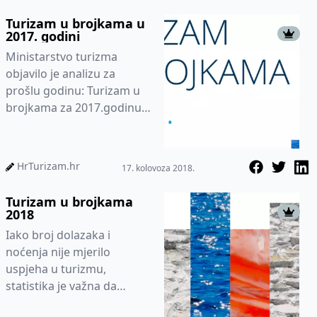
Turizam u brojkama u
2017. godini
Ministarstvo turizma
objavilo je analizu za
prošlu godinu: Turizam u
brojkama za 2017.godinu,
a koja nam donosi cijelu
statističku analizu, od
smješta...
HrTurizam.hr
17. kolovoza 2018.
Turizam u brojkama
2018
Iako broj dolazaka i
noćenja nije mjerilo
uspjeha u turizmu,
statistika je važna da
znamo gdje smo, u kojem