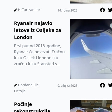
blizu 1,8 milijuna
HrTurizam.hr
14. rujna 2022.
Ryanair najavio
letove iz Osijeka za
London
Prvi put od 2016. godine,
Ryanair će povezati Zračnu
luku Osijek i londonsku
zračnu luku Stansted s
četiri leta tjedno, počevši
od 2. lipnja
Gordana Ilić-
9. ožujka 2023.
Ostojić
Počinje
rekonstrukcija