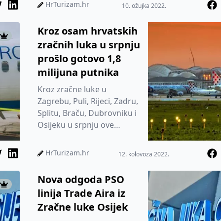
raspolaganju svakog
HrTurizam.hr
10. ožujka 2022.
ponedjeljka i petka
Kroz osam hrvatskih
zračnih luka u srpnju
prošlo gotovo 1,8
milijuna putnika
Kroz zračne luke u
Zagrebu, Puli, Rijeci, Zadru,
Splitu, Braču, Dubrovniku i
Osijeku u srpnju ove
godine prošlo je ukupno
1.782.871 putnika, navodi
HrTurizam.hr
12. kolovoza 2022.
po...
Nova odgoda PSO
linija Trade Aira iz
Zračne luke Osijek