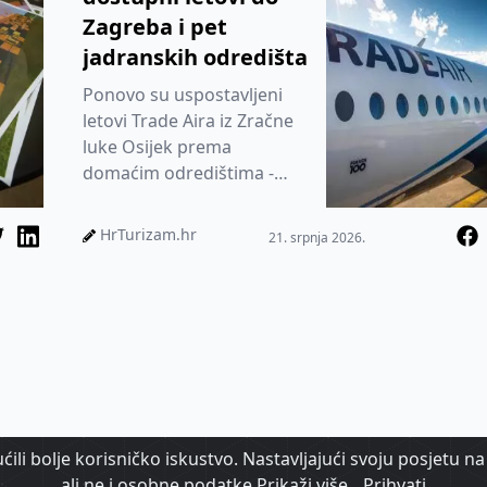
Zagreba i pet
jadranskih odredišta
Ponovo su uspostavljeni
letovi Trade Aira iz Zračne
luke Osijek prema
domaćim odredištima -
Zagrebu, Rijeci, Puli, Zadru,
Splitu i Dubrovniku
HrTurizam.hr
21. srpnja 2026.
ili bolje korisničko iskustvo. Nastavljajući svoju posjetu na 
ali ne i osobne podatke
Prikaži više
Prihvati