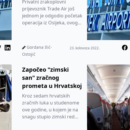
Privatni zrakoplovni
prijevoznik Trade Air još
jednom je odgodio početak
operacija iz Osijeka, ovog
puta bez najave datuma
uspostave letova.
Gordana Ilić-
23. kolovoza 2022.
Ostojić
Započeo "zimski
san" zračnog
prometa u Hrvatskoj
Kroz sedam hrvatskih
zračnih luka u studenome
ove godine, u kojem je na
snagu stupio zimski red
letenja, prošlo je samo 330