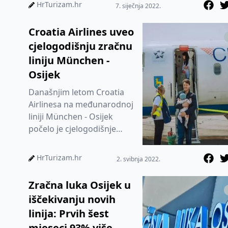
na rezultate objavljene u
HrTurizam.hr
7. siječnja 2022.
listop...
Croatia Airlines uveo
cjelogodišnju zračnu
liniju München -
Osijek
Današnjim letom Croatia
Airlinesa na međunarodnoj
liniji München - Osijek
počelo je cjelogodišnje
zračno povezivanje istoka
Hrvatske sa svijetom
HrTurizam.hr
2. svibnja 2022.
Zračna luka Osijek u
iščekivanju novih
linija: Prvih šest
mjeseci 93% više