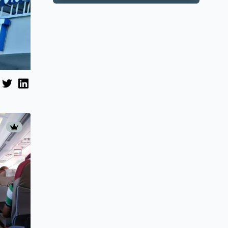
razvoja
Zagrebačke
županije