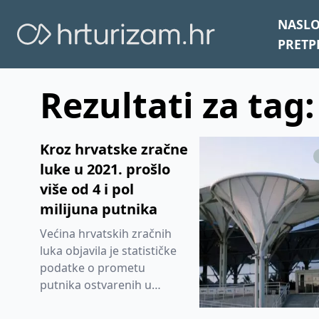
NASL
PRETP
Rezultati za tag:
Kroz hrvatske zračne
luke u 2021. prošlo
više od 4 i pol
milijuna putnika
Većina hrvatskih zračnih
luka objavila je statističke
podatke o prometu
putnika ostvarenih u
prošloj godini. U odnosu