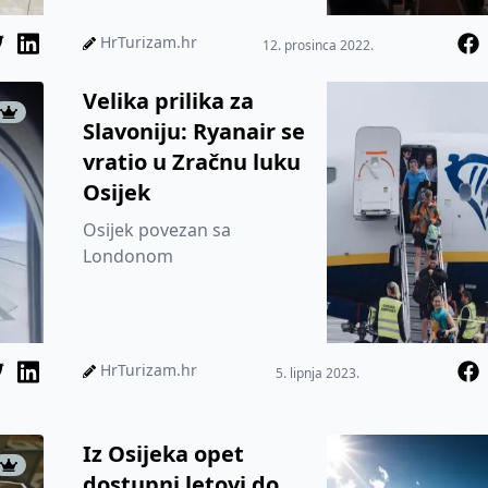
tisuća putnika
HrTurizam.hr
12. prosinca 2022.
Velika prilika za
Slavoniju: Ryanair se
vratio u Zračnu luku
Osijek
Osijek povezan sa
Londonom
HrTurizam.hr
5. lipnja 2023.
Iz Osijeka opet
dostupni letovi do