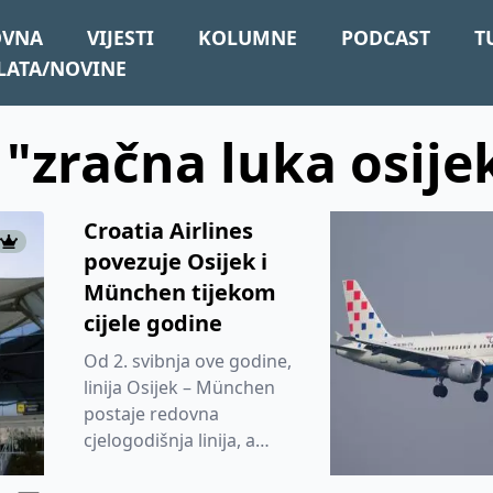
OVNA
VIJESTI
KOLUMNE
PODCAST
T
LATA/NOVINE
 "zračna luka osije
Croatia Airlines
povezuje Osijek i
München tijekom
cijele godine
Od 2. svibnja ove godine,
linija Osijek – München
postaje redovna
cjelogodišnja linija, a
putnicima će biti na