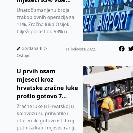
putnika u odnosu na
Unatoč smanjenu broja
2021.
zrakoplovnih operacija za
11%, Zračna luka Osijek
bilježi porast od 93% u
broju putnika u odnosu na
prošlu godinu.
Gordana Ilić-
11. kolovoza 2022.
Ostojić
U prvih osam
mjeseci kroz
hrvatske zračne luke
prošlo gotovo 7
milijuna putnika
Zračne luke u Hrvatskoj u
kolovozu su prihvatile i
otpremile gotovo isti broj
putnika kao i mjesec ranije,