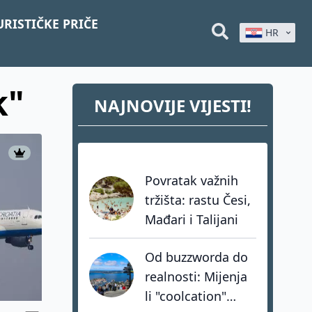
URISTIČKE PRIČE
HR
k"
NAJNOVIJE VIJESTI!
Povratak važnih
tržišta: rastu Česi,
Mađari i Talijani
Od buzzworda do
realnosti: Mijenja
li "coolcation"