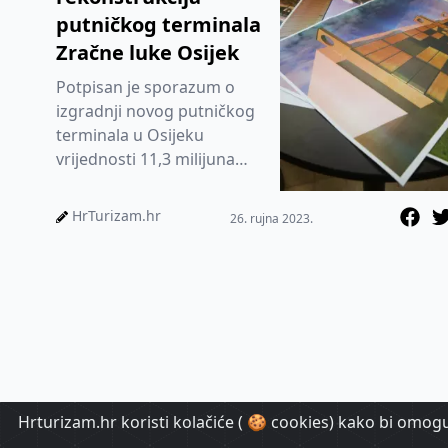
putničkog terminala
Zračne luke Osijek
Potpisan je sporazum o
izgradnji novog putničkog
terminala u Osijeku
vrijednosti 11,3 milijuna
eura.
HrTurizam.hr
26. rujna 2023.
Hrturizam.hr koristi kolačiće ( 🍪 cookies) kako bi omoguć