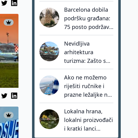
stvarno turističku
Barcelona dobila
kartu Europe?
podršku građana:
75 posto podržava
zabranu turističkih
Nevidljiva
apartmana
arhitektura
turizma: Zašto su
nacionalni sustavi
Ako ne možemo
važniji od novih
riješiti ručnike i
atrakcija?
prazne ležaljke na
plažama, o
Lokalna hrana,
kakvom
lokalni proizvođači
upravljanju uopće
i kratki lanci
pričamo?
opskrbe: smjer