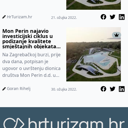
Bala na Zagrebačku bu...
HrTurizam.hr
21. ožujka 2022.
Mon Perin najavio
investicijski ciklus u
podizanje kvalitete
smještajnih objekata
od 300 milijuna kuna
Na Zagrebačkoj burzi, prije
dva dana, potpisan je
ugovor o uvrštenju dionica
društva Mon Perin d.d. u
Službeno tržište
Zagrebačke burze. Ugovor
Goran Rihelj
30. ožujka 2022.
su pot...