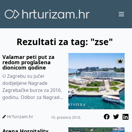
Ope
Rezultati za tag: "zse"
Valamar peti put za
redom proglašena
dionicom godine
U Zagrebu su jučer
dodijeljene Nagrade
Zagrebačke burze za 2016.
godinu. Odbor za Nagrade
Zagrebačke burze odlučio
je o nagradama u ukupno
HrTurizam.hr
10. prosinca 2016.
sedam kateg...
Arena Hospitality