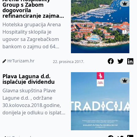
Group s Zabom
dogovorila
refinanciranje zajma
od 64 milijuna kuna
Hotelska grupacija Arena
Hospitality sklopila je
ugovor sa Zagrebačkom
bankom o zajmu od 64
milijuna eura te prateći
ugovor o hipoteci, čime će
HrTurizam.hr
22. prosinca 2017.
refina...
Plava Laguna d.d.
isplaćuje dividendu
Glavna skupština Plave
Lagune d.d. , održane
30.kolovoza.2018.godine,
donijela je odluku o isplati
dividende. Tako je na neto
dobit u iznosu od 105.4...