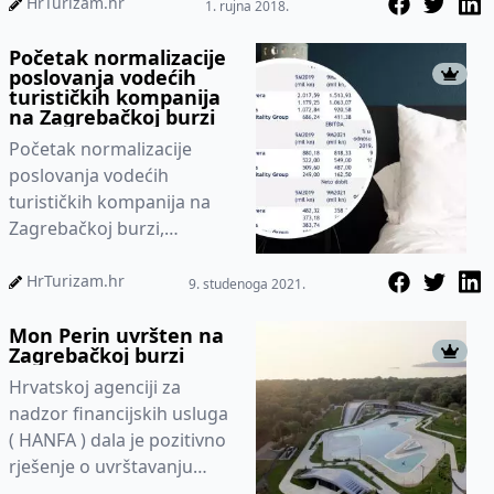
HrTurizam.hr
1. rujna 2018.
Početak normalizacije
poslovanja vodećih
turističkih kompanija
na Zagrebačkoj burzi
Početak normalizacije
poslovanja vodećih
turističkih kompanija na
Zagrebačkoj burzi,
zaključak je analize Vlatka
Kesegića iz tvrtke Fima
HrTurizam.hr
9. studenoga 2021.
vrijednosnic...
Mon Perin uvršten na
Zagrebačkoj burzi
Hrvatskoj agenciji za
nadzor financijskih usluga
( HANFA ) dala je pozitivno
rješenje o uvrštavanju
Društva MON PERIN d.d. iz