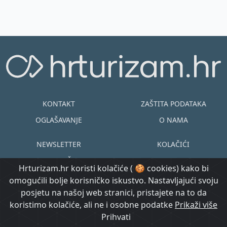
KONTAKT
ZAŠTITA PODATAKA
OGLAŠAVANJE
O NAMA
NEWSLETTER
KOLAČIĆI
UVJETI KORIŠTENJA
EN
HR
Hrturizam.hr koristi kolačiće ( 🍪 cookies) kako bi
omogućili bolje korisničko iskustvo. Nastavljajući svoju
© Copyright
posjetu na našoj web stranici, pristajete na to da
@ Created by
Prijavi se
2015.-2026.
koristimo kolačiće, ali ne i osobne podatke
Morgan Code
Prikaži više
Hrturizam.hr
Prihvati