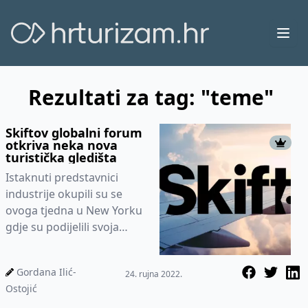
Ope
Rezultati za tag: "teme"
Skiftov globalni forum
otkriva neka nova
turistička gledišta
Istaknuti predstavnici
industrije okupili su se
ovoga tjedna u New Yorku
gdje su podijelili svoja
gledišta o industriji
putovanja i raspravili nove
Gordana Ilić-
24. rujna 2022.
trendove.
Ostojić