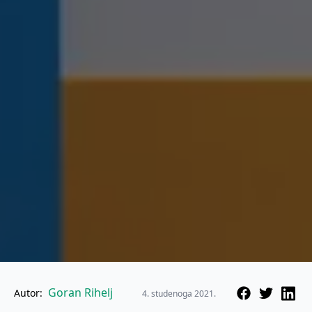
Goran Rihelj
Autor:
4. studenoga 2021.