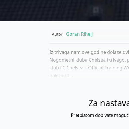
Goran Rihelj
Autor:
Iz trivaga nam ove godine dolaze dvi
Nogometni kluba Chelsea i trivago, 
klub FC Chelsea – Official Training
nakon za...
Za nastava
Pretplatom dobivate mogućnost