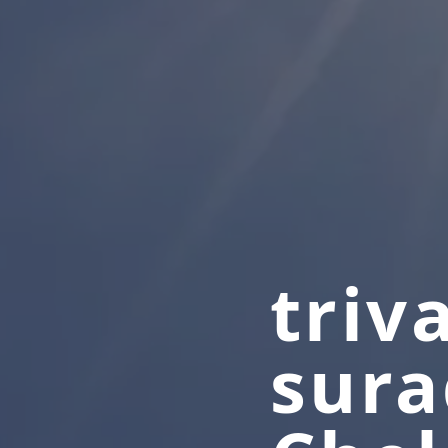
triv
sura