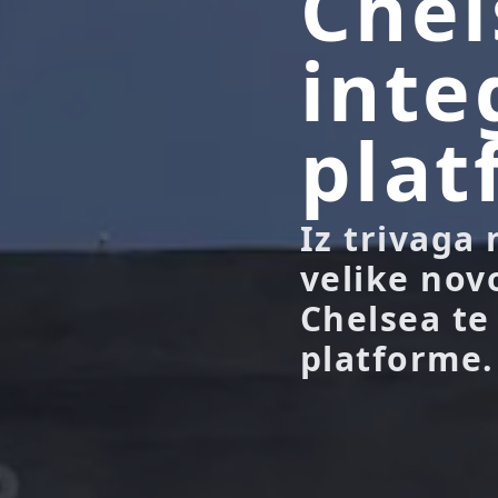
Chel
inte
plat
Iz trivaga
velike novo
Chelsea te
platforme.