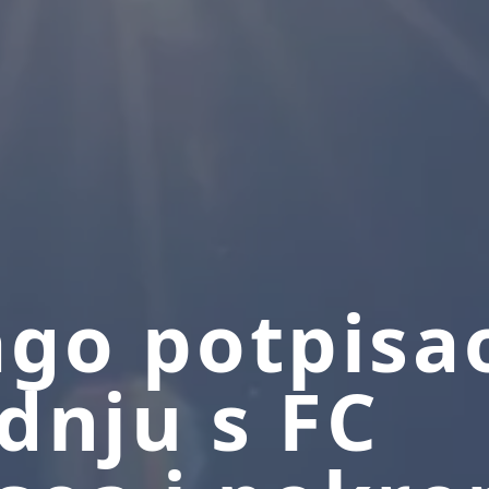
ago potpisa
dnju s FC