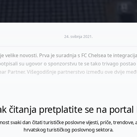
24. svibnja 2021.
je velike novosti. Prva je suradnja s FC Chelsea te integrac
potpisali su ugovor o sponzorstvu te se tako trivago posta
 Wear Partner. Višegodišnje partnerstvo između ove dvije m
k čitanja pretplatite se na porta
 svaki dan čitati turističke poslovne vijesti, priče, trendove, a
hrvatskog turističkog poslovnog sektora.