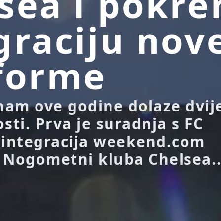
sea i pokr
graciju nov
forme
 nam ove godine dolaze dvij
sti. Prva je suradnja s FC
 integracija weekend.com
 Nogometni kluba Chelsea..