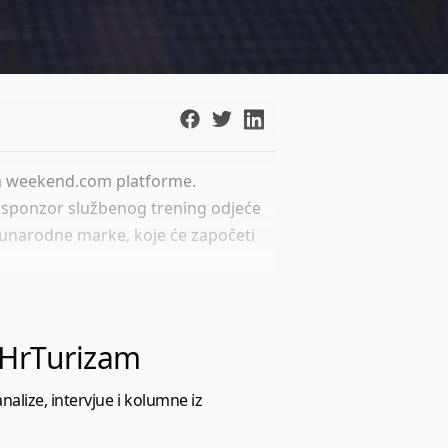
ija weekend.com platforme.
o sponzor službenog trening odjeće
eđunarodne marke, koje će započeti
l HrTurizam
nalize, intervjue i kolumne iz