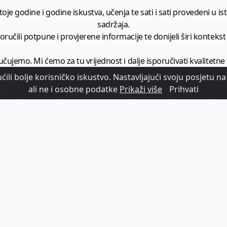
je godine i godine iskustva, učenja te sati i sati provedeni u istr
sadržaja.
ručili potpune i provjerene informacije te donijeli širi kontekst t
učujemo. Mi ćemo za tu vrijednost i dalje isporučivati kvalitetne
minimalno
1728 članaka godišnje
.
ili bolje korisničko iskustvo. Nastavljajući svoju posjetu na 
ali ne i osobne podatke
Prikaži više
Prihvati
zam - vaš izvor informacija iz poslovnog svijeta hrvatskog t
etplatite se na sadržaj vodećeg turističkog b2b medija u Hrvatsk
Započni s
pretplatom
Već imate korisnički račun?
Prijavi se