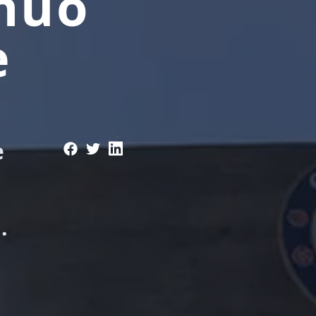
enuo
e
e
.