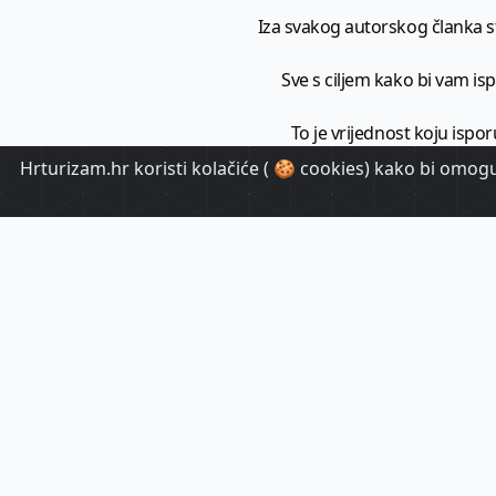
Iza svakog autorskog članka sto
Sve s ciljem kako bi vam ispo
To je vrijednost koju ispor
Hrturizam.hr koristi kolačiće ( 🍪 cookies) kako bi omoguć
HrTuri
Pr