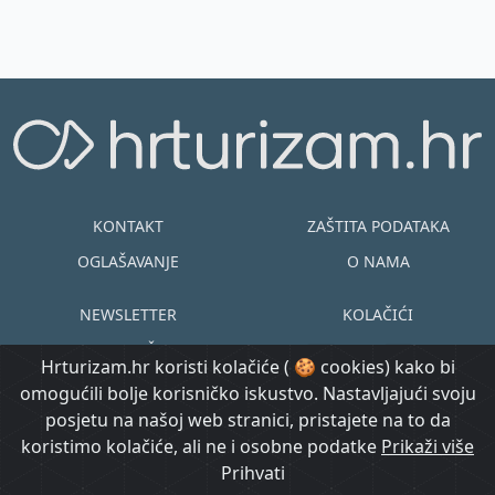
KONTAKT
ZAŠTITA PODATAKA
OGLAŠAVANJE
O NAMA
NEWSLETTER
KOLAČIĆI
UVJETI KORIŠTENJA
EN
HR
Hrturizam.hr koristi kolačiće ( 🍪 cookies) kako bi
omogućili bolje korisničko iskustvo. Nastavljajući svoju
© Copyright
posjetu na našoj web stranici, pristajete na to da
@ Created by
Prijavi se
2015.-2026.
koristimo kolačiće, ali ne i osobne podatke
Morgan Code
Prikaži više
Hrturizam.hr
Prihvati