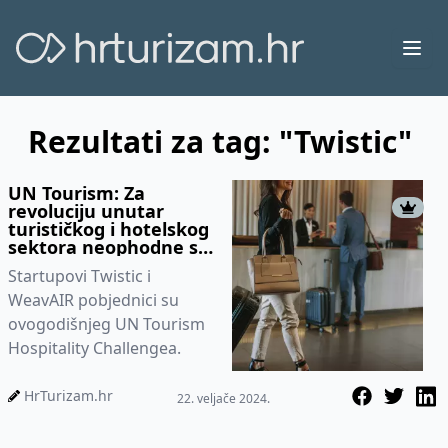
Ope
Rezultati za tag: "Twistic"
UN Tourism: Za
revoluciju unutar
turističkog i hotelskog
sektora neophodne su
inovacije i održivost
Startupovi Twistic i
WeavAIR pobjednici su
ovogodišnjeg UN Tourism
Hospitality Challengea.
HrTurizam.hr
22. veljače 2024.