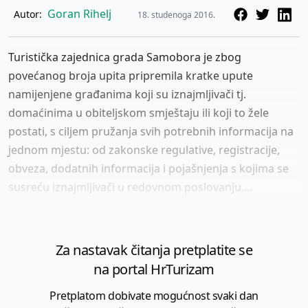
Goran Rihelj
Autor:
18. studenoga 2016.
Turistička zajednica grada Samobora je zbog
povećanog broja upita pripremila kratke upute
namijenjene građanima koji su iznajmljivači tj.
domaćinima u obiteljskom smještaju ili koji to žele
postati, s ciljem pružanja svih potrebnih informacija na
jednom mjestu: od zakonske regulative, registracije,
obveza, dodatnih informacija i pojašnjenja s kojima se
susreću iznajmljivači u redovnom poslovanju....
Za nastavak čitanja pretplatite se
na portal HrTurizam
Pretplatom dobivate mogućnost svaki dan