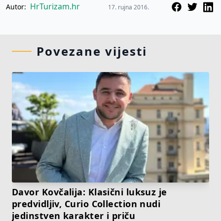
HrTurizam.hr
Autor:
17. rujna 2016.
Povezane vijesti
Davor Kovčalija: Klasični luksuz je
predvidljiv, Curio Collection nudi
jedinstven karakter i priču