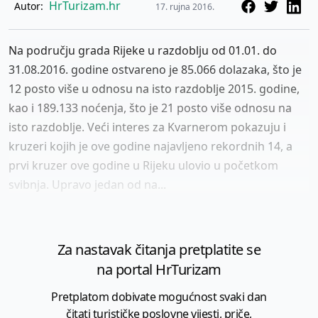
HrTurizam.hr
Autor:
17. rujna 2016.
Na području grada Rijeke u razdoblju od 01.01. do
31.08.2016. godine ostvareno je 85.066 dolazaka, što je
12 posto više u odnosu na isto razdoblje 2015. godine,
kao i 189.133 noćenja, što je 21 posto više odnosu na
isto razdoblje. Veći interes za Kvarnerom pokazuju i
kruzeri kojih je ove godine najavljeno rekordnih 14, a
prvi kruzer ove godine u Rijeku ulovio u početkom
svibnja. Upravo jedan od na...
Za nastavak čitanja pretplatite se
na portal HrTurizam
Pretplatom dobivate mogućnost svaki dan
čitati turističke poslovne vijesti, priče,