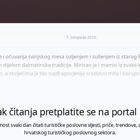
7. listopada 2016.
e i očuvanja svinjskog mesa soljenjem i sušenjem iz starog
dijelom dalmatinske tradicije. Mirisao je i mamio iz svake k
o, a stoljećima je bio najdragocjenije sredstvo mita i korupci
k čitanja pretplatite se na porta
 svaki dan čitati turističke poslovne vijesti, priče, trendove, a
hrvatskog turističkog poslovnog sektora.