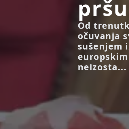
pršu
Od trenutk
očuvanja s
sušenjem i
europskim
neizosta...