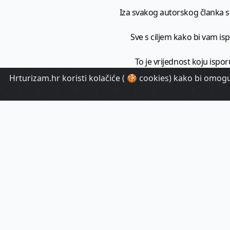
Iza svakog autorskog članka sto
Sve s ciljem kako bi vam ispo
To je vrijednost koju ispor
Hrturizam.hr koristi kolačiće ( 🍪 cookies) kako bi omoguć
HrTuri
Pr