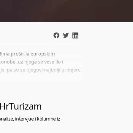
 Rima proširila europskim
onobe, uz njega se veselilo i
je, pa su se njegovi najbolji primjerci
l HrTurizam
nalize, intervjue i kolumne iz