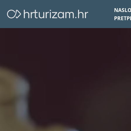
NASL
PRETP