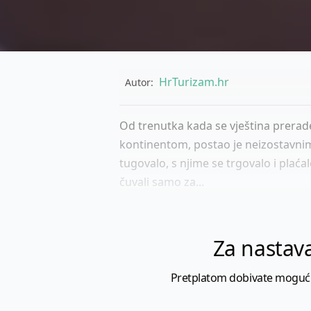
HrTurizam.hr
Autor:
Od trenutka kada se vještina prerad
kontinentom, postao je neizostavnim 
tugovalo, s njime se trgovalo i plaćal
čuvali samo za...
Za nastava
Pretplatom dobivate mogućnost