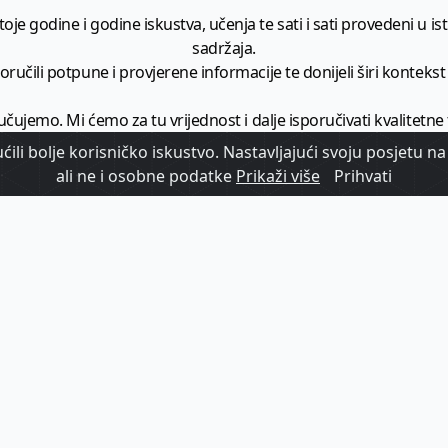
je godine i godine iskustva, učenja te sati i sati provedeni u istr
sadržaja.
ručili potpune i provjerene informacije te donijeli širi kontekst t
učujemo. Mi ćemo za tu vrijednost i dalje isporučivati kvalitetne
minimalno
1728 članaka godišnje
.
ili bolje korisničko iskustvo. Nastavljajući svoju posjetu na 
ali ne i osobne podatke
Prikaži više
Prihvati
zam - vaš izvor informacija iz poslovnog svijeta hrvatskog t
etplatite se na sadržaj vodećeg turističkog b2b medija u Hrvatsk
Započni s
pretplatom
Već imate korisnički račun?
Prijavi se