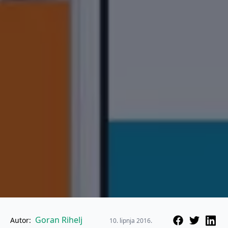
Goran Rihelj
Autor:
10. lipnja 2016.