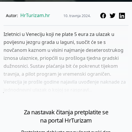
HrTurizam.hr
Autor:
10. travnja 2024.
Izletnici u Veneciju koji ne plate 5 eura za ulazak u
povijesnu jezgru grada u laguni, suočit će se s
novčanom kaznom u visini najmanje deseterostrukog
iznosa ulaznice, priopćili su prošloga tjedna gradski
dužnosnici. Sustav plaćanja bit će pokrenut tijekom
travnja, a pilot program je vremenski ograničen.
Venecija je prošle godine najavila uvođenje naknade za
jednodnevni ulazak o kojoj se raspravl...
Za nastavak čitanja pretplatite se
na portal HrTurizam