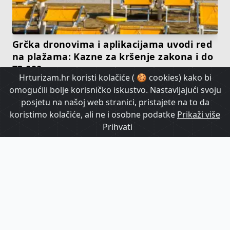
Grčka dronovima i aplikacijama uvodi red
na plažama: Kazne za kršenje zakona i do
73.000 eura
Hrturizam.hr koristi kolačiće ( 🍪 cookies) kako bi
omogućili bolje korisničko iskustvo. Nastavljajući svoju
HrTurizam TV
posjetu na našoj web stranici, pristajete na to da
koristimo kolačiće, ali ne i osobne podatke
Prikaži više
Prihvati