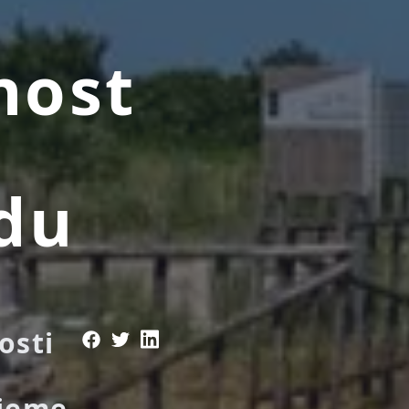
nost
du
osti
ijeme