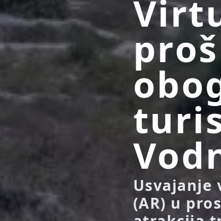
Virt
proš
obo
turi
Vod
Usvajanje 
(AR) u pro
atrakcija t