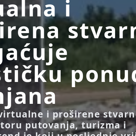
ualna i
irena stvar
gaćuje
stičku ponu
njana
virtualne i proširene stvarn
storu putovanja, turizma i
rend je koji u posljednje vr