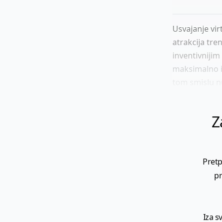
Usvajanje vir
atrakcija tre
inventivnijim
maksimalno is
tom smislu nu
Z
Pretp
pr
Iza s