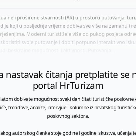
tualne i proširene stvarnosti (AR) u prostoru putovanja, turi
nd je koji u posljednje vrijeme dobiva sve više na zamahu i re
 rješenjima. Moderni turisti žele više od pukog posjeta odred
koristiti svoje putovanje i dobiti potpuno interaktivno isku
di beskrajne mogućnosti i aktivnosti. Putovanja...
a nastavak čitanja pretplatite se 
portal HrTurizam
latom dobivate mogućnost svaki dan čitati turističke poslovne vi
iče, trendove, analize, intervjue i kolumne iz hrvatskog turistič
poslovnog sektora.
vakog autorskog članka stoje godine i godine iskustva, učenja te 