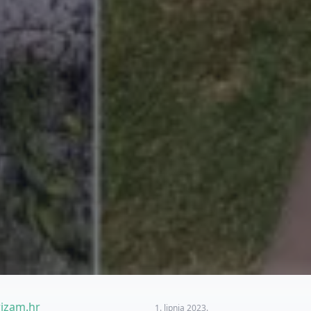
izam.hr
1. lipnja 2023.