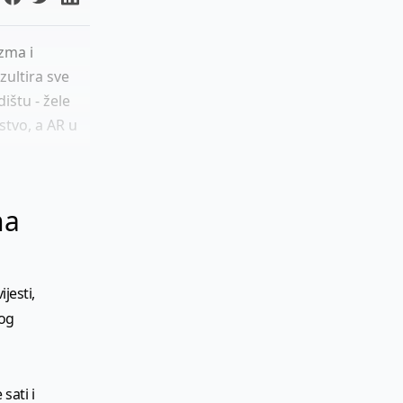
zma i
zultira sve
ištu - žele
stvo, a AR u
na
jesti,
kog
sati i