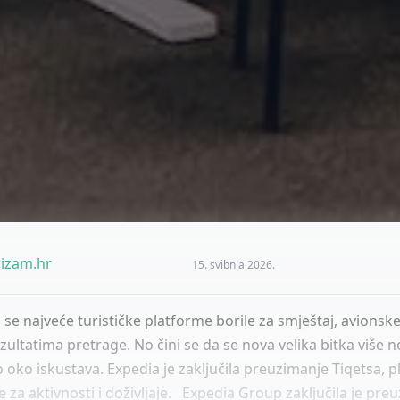
izam.hr
15. svibnja 2026.
e najveće turističke platforme borile za smještaj, avionske
rezultatima pretrage. No čini se da se nova velika bitka više 
 oko iskustava. Expedia je zaključila preuzimanje Tiqetsa, 
ne za aktivnosti i doživljaje. Expedia Group zaključila je pre