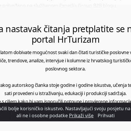
 je potvrđeno na službenom Expedia Group B2B blogu,...
a nastavak čitanja pretplatite se 
portal HrTurizam
latom dobivate mogućnost svaki dan čitati turističke poslovne vi
iče, trendove, analize, intervjue i kolumne iz hrvatskog turistič
poslovnog sektora.
vakog autorskog članka stoje godine i godine iskustva, učenja te 
sati provedeni u istraživanju, edukaciji i produkciji sadržaja.
 s ciljem kako bi vam isporučili potpune i provjerene informacij
ili bolje korisničko iskustvo. Nastavljajući svoju posjetu na 
donijeli širi kontekst turističkih vijesti i trendova.
ali ne i osobne podatke
Prikaži više
Prihvati
o je vrijednost koju isporučujemo. Mi ćemo za tu vrijednost i dal