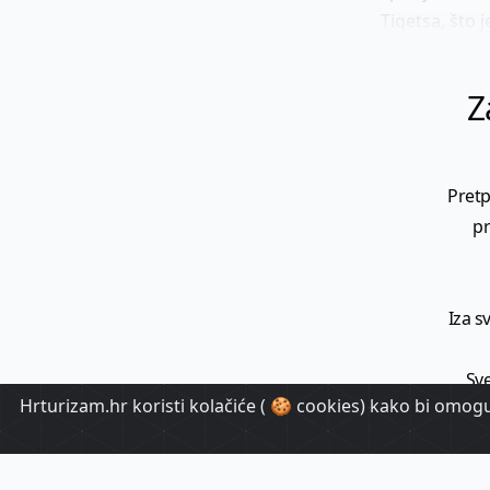
Tiqetsa, što
Z
Pretp
pr
Iza s
Sve
Hrturizam.hr koristi kolačiće ( 🍪 cookies) kako bi omoguć
T