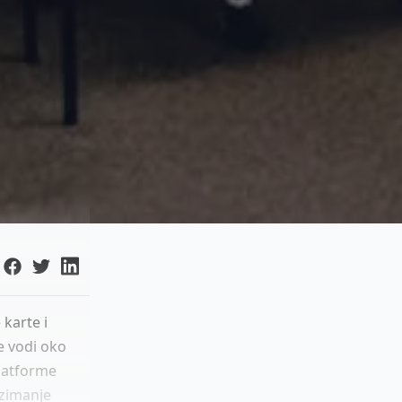
 karte i
ne vodi oko
platforme
uzimanje