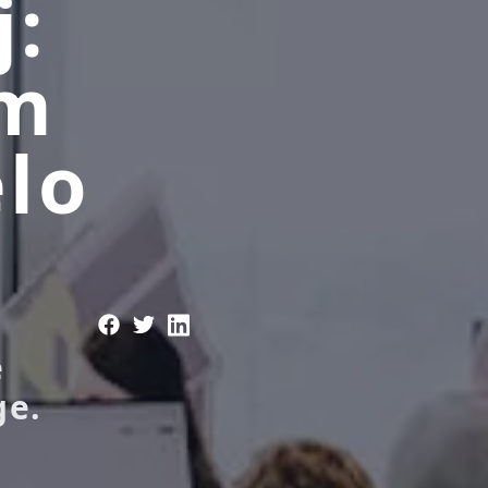
j:
om
elo
e
ge.