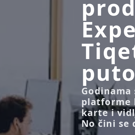
prod
Exp
Tiqet
puto
Godinama s
platforme 
karte i vid
No čini se 