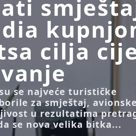
ati smješta
edia kupnj
sa cilja cij
vanje
u se najveće turističke
borile za smještaj, avionsk
ljivost u rezultatima pretra
da se nova velika bitka...