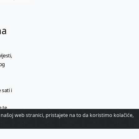
na
jesti,
kog
sati i
e te
našoj web stranici, pristajete na to da koristimo kolačiće,
je