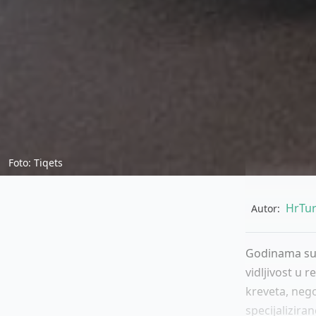
Foto: Tiqets
HrTur
Autor:
Godinama su s
vidljivost u 
kreveta, nego
specijalizira