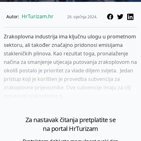
HrTurizam.hr
Autor:
29. siječnja 2024.
Zrakoplovna industrija ima ključnu ulogu u prometnom
sektoru, ali također značajno pridonosi emisijama
stakleničkih plinova. Kao rezultat toga, pronalaženje
načina za smanjenje utjecaja putovanja zrakoplovom na
okoliš postalo je prioritet za vlade diljem svijeta. Jedan
pristup koji je korišten je provedba subvencija za
zrakoplovne prijevoznike. Ove subvencije imaju za cilj
potaknuti zrakoplovne p...
Za nastavak čitanja pretplatite se
na portal HrTurizam