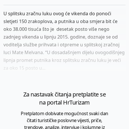
U splitsku zračnu luku ovog će vikenda do ponoći
sletjeti 150 zrakoplova, a putnika u oba smjera bit će
oko 38.000 tisuća što je desetak posto više nego
zadnjeg vikenda u lipnju 2015. godine, doznaje se od
voditelja službe prihvata i otpreme u splitskoj zračnoj
luci Mate Melvana. “U dosadašnjem dijelu ovogodišnjeg
lipnja promet putnika kroz splitsku zračnu luku je veći
za oko 15 posto u...
Za nastavak čitanja pretplatite se
na portal HrTurizam
Pretplatom dobivate mogućnost svaki dan
čitati turističke poslovne vijesti, priče,
trendove, analize, intervjue i kolumne iz