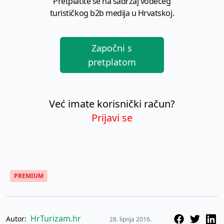
Pretplatite se na sadržaj vodećeg
turističkog b2b medija u Hrvatskoj.
Započni s
pretplatom
Već imate korisnički račun?
Prijavi se
PREMIUM
HrTurizam.hr
Autor:
28. lipnja 2016.