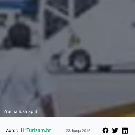
Zračna luka Split
HrTurizam.hr
Autor:
28. lipnja 2016.