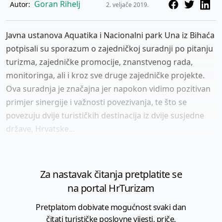
Goran Rihelj
Autor:
2. veljače 2019.
Javna ustanova Aquatika i Nacionalni park Una iz Bihaća
potpisali su sporazum o zajedničkoj suradnji po pitanju
turizma, zajedničke promocije, znanstvenog rada,
monitoringa, ali i kroz sve druge zajedničke projekte.
Ova suradnja je značajna jer napokon vidimo pozitivan
primjer sinergije i važnosti povezivanja, te što se
povezuju dvije turističkih destinacija iz dvije susjedne
države, Hrvatske...
Za nastavak čitanja pretplatite se
na portal HrTurizam
Pretplatom dobivate mogućnost svaki dan
čitati turističke poslovne vijesti, priče,