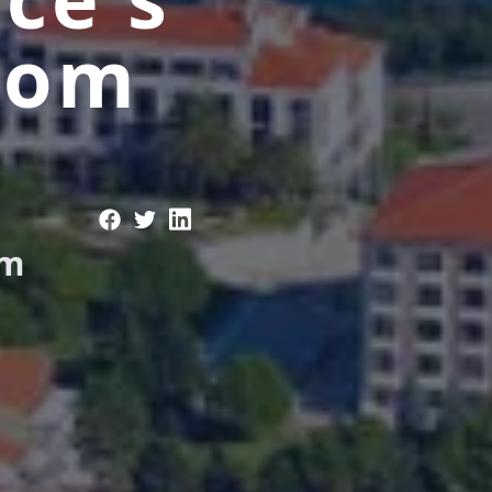
vnom
om