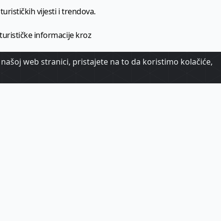
urističkih vijesti i trendova.
 turističke informacije kroz
našoj web stranici, pristajete na to da koristimo kolačiće,
urizma.
oj.