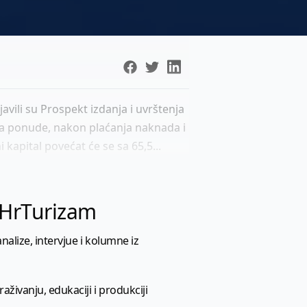
avili su Prospekt izdanja i uvrštenja
stva ponude, nakon plaćanja naknada i
 kapital povećat će se sa 65,5...
l HrTurizam
nalize, intervjue i kolumne iz
aživanju, edukaciji i produkciji