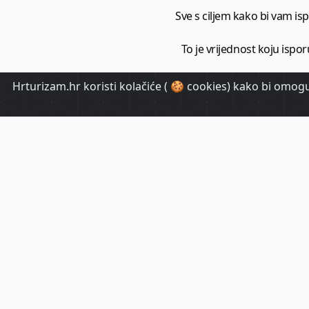
Sve s ciljem kako bi vam ispo
To je vrijednost koju ispor
Hrturizam.hr koristi kolačiće ( 🍪 cookies) kako bi omoguć
HrTuri
Pr