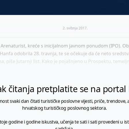
2. svibnja 2017.
i Arenaturist, kreće s inicijalnom javnom ponudom (IPO). Obj
je Hanfa odobrila 28. travnja, te se očekuje da će neto sred
a, piše Jutarnji list. Kako je pojašnjeno u Prospektu, temeljni
k čitanja pretplatite se na porta
 svaki dan čitati turističke poslovne vijesti, priče, trendove, a
hrvatskog turističkog poslovnog sektora.
je godine i godine iskustva, učenja te sati i sati provedeni u istr
sadržaja.