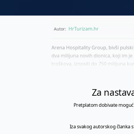
HrTurizam.hr
Autor:
Arena Hospitality Group, bivši pulsk
dva milijuna novih dionica, koji im 
troškova, iznositi do 750 milijuna kun
Za nastava
Pretplatom dobivate mogućnost
Iza svakog autorskog članka sto