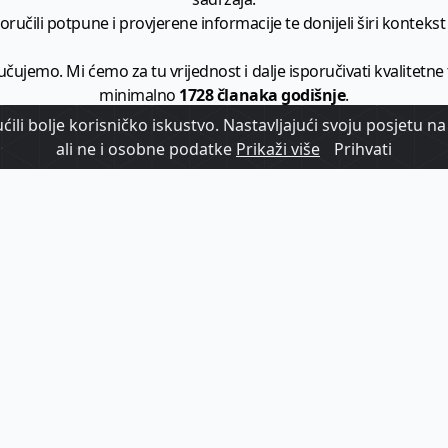
ručili potpune i provjerene informacije te donijeli širi kontekst t
učujemo. Mi ćemo za tu vrijednost i dalje isporučivati kvalitetne
minimalno
1728 članaka godišnje
.
ili bolje korisničko iskustvo. Nastavljajući svoju posjetu na 
zam - vaš izvor informacija iz poslovnog svijeta hrvatskog t
ali ne i osobne podatke
Prikaži više
Prihvati
etplatite se na sadržaj vodećeg turističkog b2b medija u Hrvatsk
Započni s
pretplatom
Već imate korisnički račun?
Prijavi se