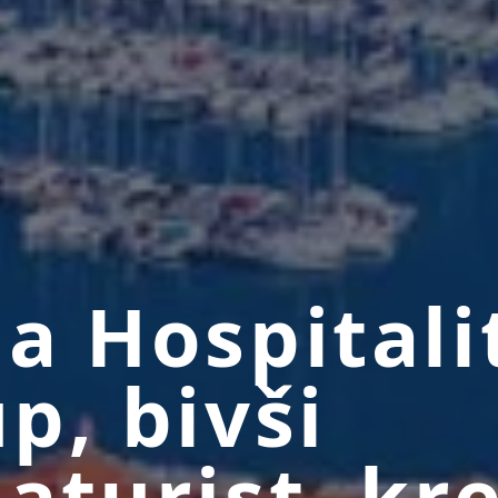
a Hospitali
p, bivši
aturist, kre