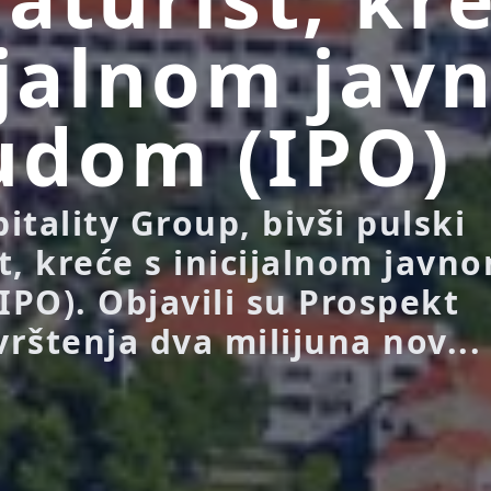
ijalnom ja
udom (IPO)
itality Group, bivši pulski
t, kreće s inicijalnom javn
PO). Objavili su Prospekt
vrštenja dva milijuna nov...