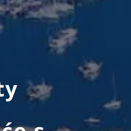
ty
će s