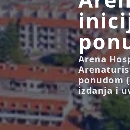
inic
pon
Arena Hosp
Arenaturis
ponudom (I
izdanja i u