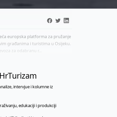
odeća europska platforma za pružanje
svim građanima i turistima u Osijeku.
jevoza za odabranu r...
l HrTurizam
nalize, intervjue i kolumne iz
aživanju, edukaciji i produkciji