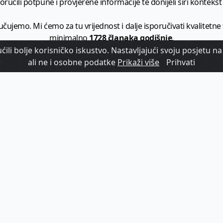
ručili potpune i provjerene informacije te donijeli širi kontekst t
učujemo. Mi ćemo za tu vrijednost i dalje isporučivati kvalitetne
minimalno
1728 članaka godišnje
.
ili bolje korisničko iskustvo. Nastavljajući svoju posjetu na 
zam - vaš izvor informacija iz poslovnog svijeta hrvatskog t
ali ne i osobne podatke
Prikaži više
Prihvati
etplatite se na sadržaj vodećeg turističkog b2b medija u Hrvatsk
Započni s
pretplatom
Već imate korisnički račun?
Prijavi se