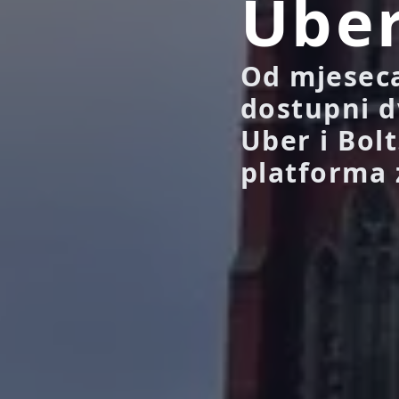
Ube
Od mjeseca
dostupni d
Uber i Bol
platforma 