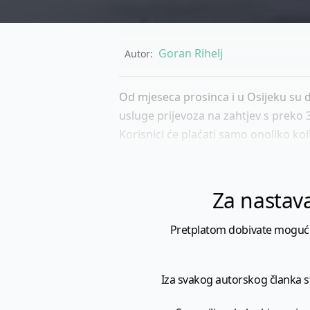
Goran Rihelj
Autor:
Od mjeseca prosinca i u Osijeku su d
usluge prijevoza na zahtjev s preko 
Korisnici će plaćati samo onoliko koli
Za nastava
Pretplatom dobivate mogućnost
Iza svakog autorskog članka sto