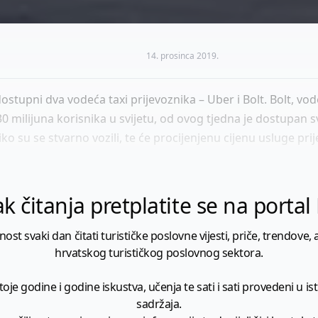
14. prosinca 2019.
ostupni dva vodeća taxi prijevoznika – Uber i Bolt. Bolt, v
30 milijuna korisnika u svijetu, od ovog tjedna je dostupan 
ko su se stvarno vozili, te će procijenjenu cijenu usluge pri
k čitanja pretplatite se na porta
 svaki dan čitati turističke poslovne vijesti, priče, trendove, a
hrvatskog turističkog poslovnog sektora.
je godine i godine iskustva, učenja te sati i sati provedeni u istr
sadržaja.