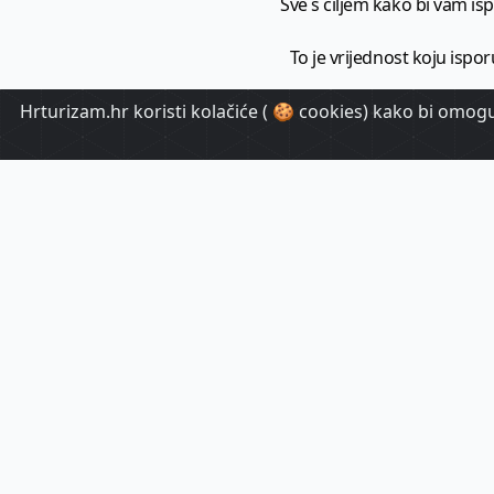
Sve s ciljem kako bi vam ispo
To je vrijednost koju ispor
Hrturizam.hr koristi kolačiće ( 🍪 cookies) kako bi omoguć
HrTuri
Pr