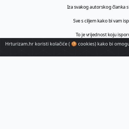
Iza svakog autorskog članka sto
Sve s ciljem kako bi vam ispo
To je vrijednost koju ispor
Hrturizam.hr koristi kolačiće ( 🍪 cookies) kako bi omoguć
HrTuri
Pr