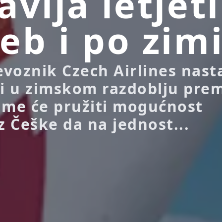
avlja letjeti
eb i po zim
evoznik Czech Airlines nast
 i u zimskom razdoblju pre
ime će pružiti mogućnost
z Češke da na jednost...