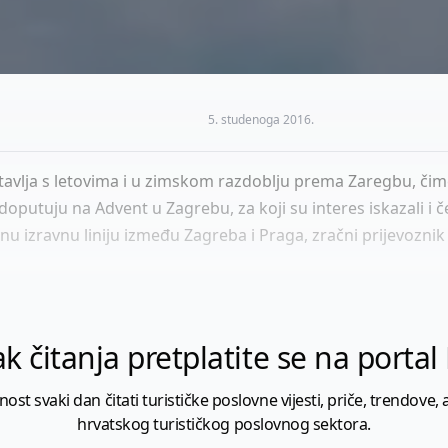
5. studenoga 2016.
stavlja s letovima i u zimskom razdoblju prema Zaregbu, čim
doputuju na Advent u Zagrebu, za koji su interes iskazali i č
 izravnu liniju između Zagreba i Praga, zračni prijevoznik C
k čitanja pretplatite se na porta
 svaki dan čitati turističke poslovne vijesti, priče, trendove, a
hrvatskog turističkog poslovnog sektora.