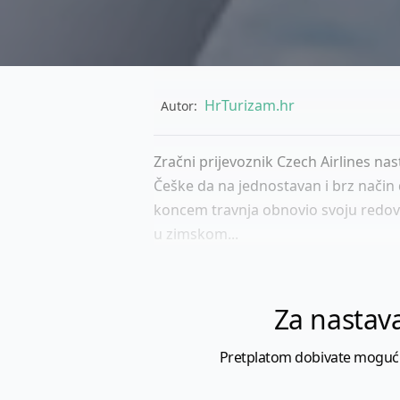
HrTurizam.hr
Autor:
Zračni prijevoznik Czech Airlines na
Češke da na jednostavan i brz način 
koncem travnja obnovio svoju redovnu
u zimskom...
Za nastava
Pretplatom dobivate mogućnost