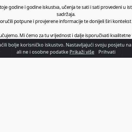
je godine i godine iskustva, učenja te sati i sati provedeni u istr
sadržaja.
ručili potpune i provjerene informacije te donijeli širi kontekst t
učujemo. Mi ćemo za tu vrijednost i dalje isporučivati kvalitetne
minimalno
1728 članaka godišnje
.
ili bolje korisničko iskustvo. Nastavljajući svoju posjetu na 
ali ne i osobne podatke
Prikaži više
Prihvati
zam - vaš izvor informacija iz poslovnog svijeta hrvatskog t
etplatite se na sadržaj vodećeg turističkog b2b medija u Hrvatsk
Započni s
pretplatom
Već imate korisnički račun?
Prijavi se