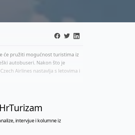
e će pružiti mogućnost turistima iz
eški autobuseri. Nakon što je
zech Airlines nastavlja s letovima i
l HrTurizam
nalize, intervjue i kolumne iz