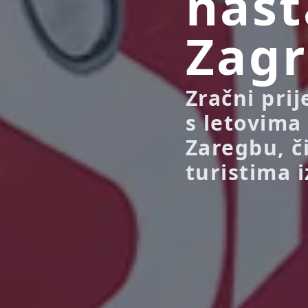
nast
Zagr
Zračni prij
s letovima
Zaregbu, č
turistima i