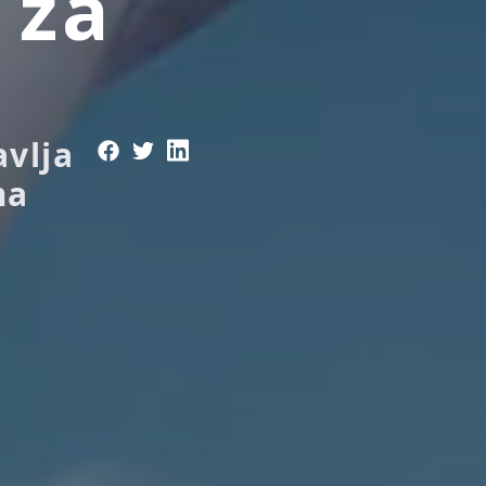
 za
i
avlja
ma