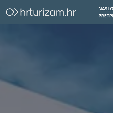
NASL
PRETP