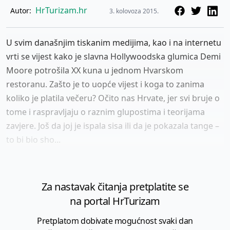
HrTurizam.hr
Autor:
3. kolovoza 2015.
U svim današnjim tiskanim medijima, kao i na internetu
vrti se vijest kako je slavna Hollywoodska glumica Demi
Moore potrošila XX kuna u jednom Hvarskom
restoranu. Zašto je to uopće vijest i koga to zanima
koliko je platila večeru? Očito nas Hrvate, jer svi bruje o
tome i raspravljaju o raznim glupostima i teorijama
zavjere. Još da joj je ispala sisa ili da je pokazala tange –
to bi bio sho...
Za nastavak čitanja pretplatite se
na portal HrTurizam
Pretplatom dobivate mogućnost svaki dan