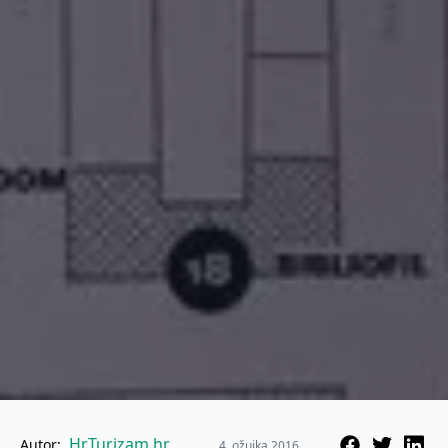
HrTurizam.hr
Autor:
4. ožujka 2016.