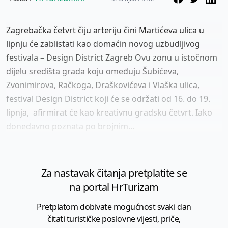
Zagrebačka četvrt čiju arteriju čini Martićeva ulica u
lipnju će zablistati kao domaćin novog uzbudljivog
festivala – Design District Zagreb Ovu zonu u istočnom
dijelu središta grada koju omeđuju Šubićeva,
Zvonimirova, Račkoga, Draškovićeva i Vlaška ulica,
festival Design District koji će se održati od 16. do 19.
lipnja, afirmirat će kao kreativnu gradsku četvrt. Iako
donedavno poznata po brojnim...
Za nastavak čitanja pretplatite se
na portal HrTurizam
Pretplatom dobivate mogućnost svaki dan
čitati turističke poslovne vijesti, priče,