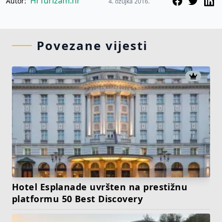
HrTurizam.hr
Autor:
4. ožujka 2016.
Povezane vijesti
Hotel Esplanade uvršten na prestižnu
platformu 50 Best Discovery