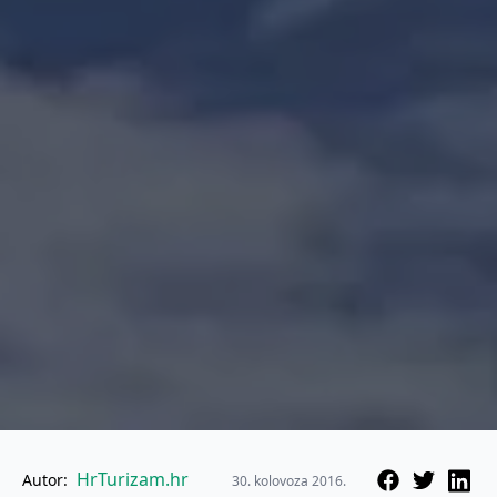
HrTurizam.hr
Autor:
30. kolovoza 2016.