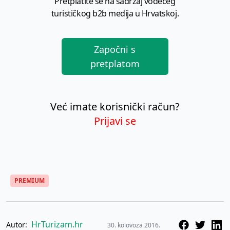
Pretplatite se na sadržaj vodećeg
turističkog b2b medija u Hrvatskoj.
Započni s
pretplatom
Već imate korisnički račun?
Prijavi se
PREMIUM
HrTurizam.hr
Autor:
30. kolovoza 2016.