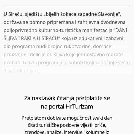
U Siraču, sjedištu „bijelih šokaca zapadne Slavonije“,
održava se pomno pripremana i zahtjevna dvodnevna
poljoprivredno kulturno-turistička manifestacija “DANI
ŠLJIVA I RAKIJA U SIRAČU” koja uz edukativni i zabavni
dio programa nudi brojne rukotvorine, domaće
proizvode i delicije od šljiva koje jednostavno morate
probati. Glavni program je u subotu koji započinje već u
9 sati okupljan...
Za nastavak čitanja pretplatite se
na portal HrTurizam
Pretplatom dobivate mogućnost svaki dan
čitati turističke poslovne vijesti, priče,
trendove, analize, intervjue i kolumne iz