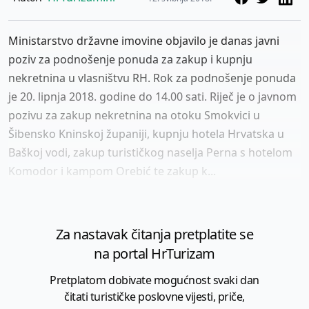
Ministarstvo državne imovine objavilo je danas javni
poziv za podnošenje ponuda za zakup i kupnju
nekretnina u vlasništvu RH. Rok za podnošenje ponuda
je 20. lipnja 2018. godine do 14.00 sati. Riječ je o javnom
pozivu za zakup nekretnina na otoku Smokvici u
Šibensko Kninskoj županiji, kupnju hotela Hrvatska u
Baškoj vodi, zakup turističkog naselja Perna s hotelom
Komodor i kampom Orebić te zakup k...
Za nastavak čitanja pretplatite se
na portal HrTurizam
Pretplatom dobivate mogućnost svaki dan
čitati turističke poslovne vijesti, priče,