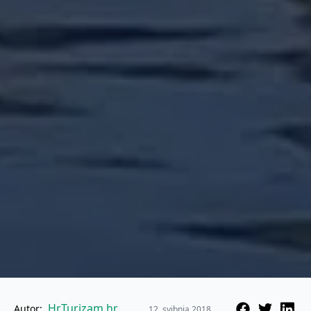
HrTurizam.hr
Autor:
12. svibnja 2018.