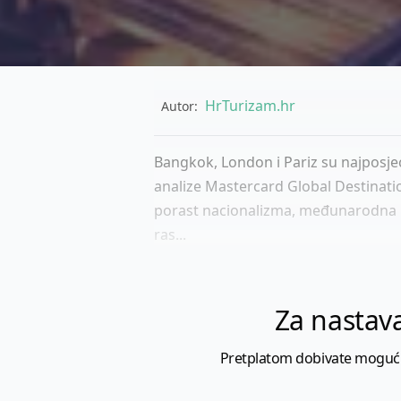
HrTurizam.hr
Autor:
Bangkok, London i Pariz su najposjeć
analize Mastercard Global Destinatio
porast nacionalizma, međunarodna put
ras...
Za nastava
Pretplatom dobivate mogućnost