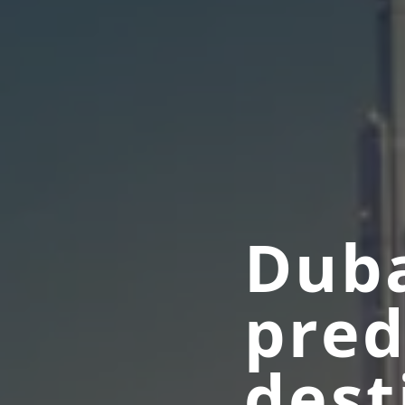
Duba
pred
dest