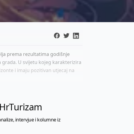
elja prema rezultatima godišnje
 grada. U svijetu kojeg karakterizira
zonte i imaju pozitivan utjecaj na
l HrTurizam
nalize, intervjue i kolumne iz