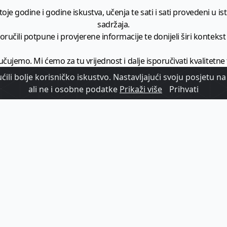
je godine i godine iskustva, učenja te sati i sati provedeni u istr
sadržaja.
ručili potpune i provjerene informacije te donijeli širi kontekst t
učujemo. Mi ćemo za tu vrijednost i dalje isporučivati kvalitetne
minimalno
1728 članaka godišnje
.
ili bolje korisničko iskustvo. Nastavljajući svoju posjetu na 
ali ne i osobne podatke
Prikaži više
Prihvati
zam - vaš izvor informacija iz poslovnog svijeta hrvatskog t
etplatite se na sadržaj vodećeg turističkog b2b medija u Hrvatsk
Započni s
pretplatom
Već imate korisnički račun?
Prijavi se