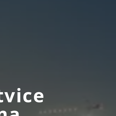
tvice
ma