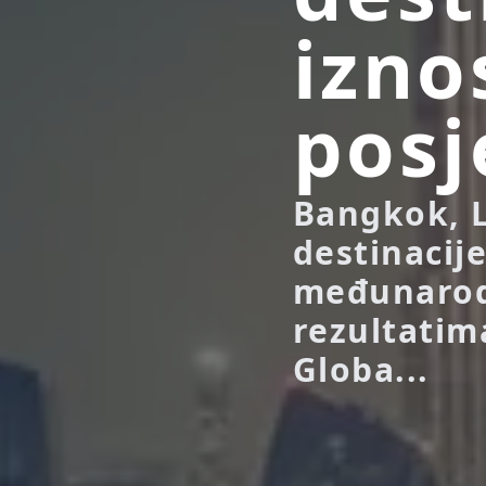
izno
posj
Bangkok, L
destinacije
međunarodn
rezultatim
Globa...