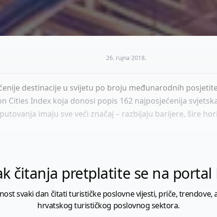
26. rujna 2018.
enije destinacije u svijetu po broju međunarodnih posjetit
n Cities Index koja donosi popis 162 najposjećenija svjetska
ovanja imaju sve veći značaj – razbijaju barijere, šire hori
k čitanja pretplatite se na porta
 svaki dan čitati turističke poslovne vijesti, priče, trendove, a
hrvatskog turističkog poslovnog sektora.