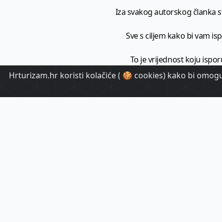
Iza svakog autorskog članka sto
Sve s ciljem kako bi vam ispo
To je vrijednost koju ispor
Hrturizam.hr koristi kolačiće ( 🍪 cookies) kako bi omoguć
HrTuri
Pr