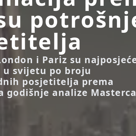
su potrošnj
etitelja
ondon i Pariz su najposjeće
 u svijetu po broju
ih posjetitelja prema
a godišnje analize Masterc