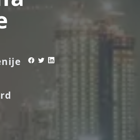
e
nije
ard