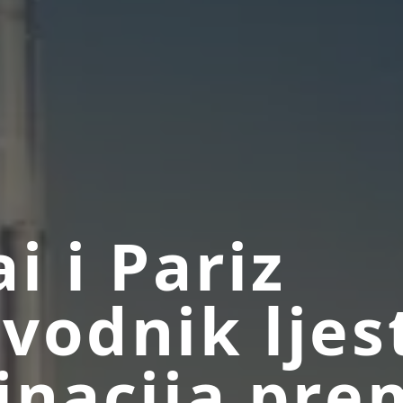
i i Pariz
vodnik ljes
inacija pre